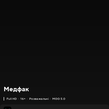
Медфак
Full HD
16+
Розважальні
MGG 5.0
MGG