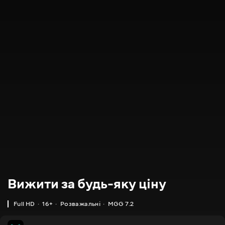
Вижити за будь-яку ціну
Full HD
16+
Розважальні
MGG 7.2
MGG