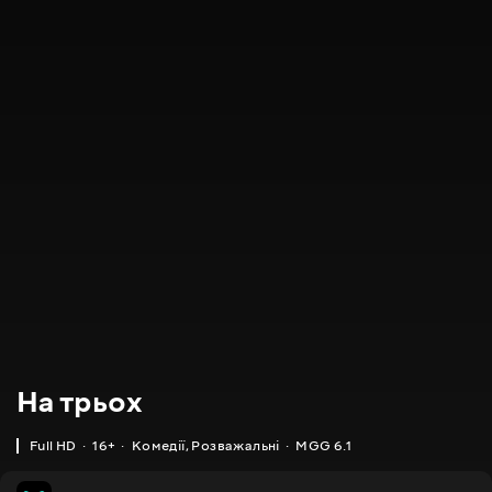
На трьох
Full HD
16+
Комедії
,
Розважальні
MGG 6.1
MGG