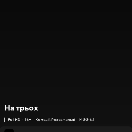
На трьох
Full HD
16+
Комедії
,
Розважальні
MGG 6.1
MGG