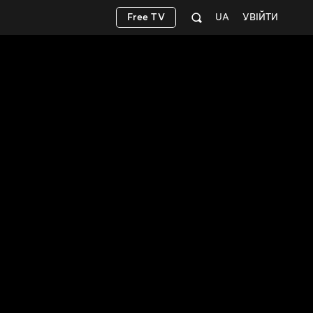
Free TV
UA
УВІЙТИ