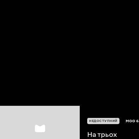
MGG
6
НЕДОСТУПНИЙ
На трьох