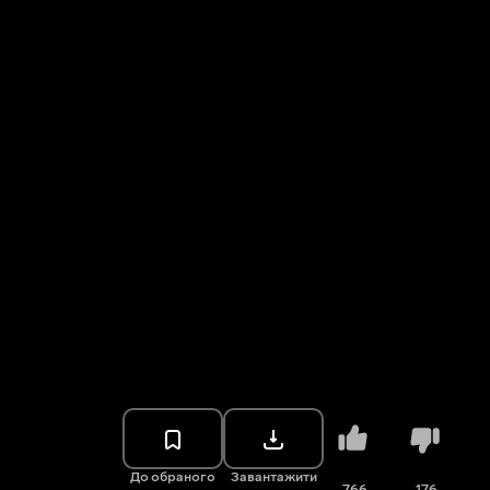
До обраного
Завантажити
766
176