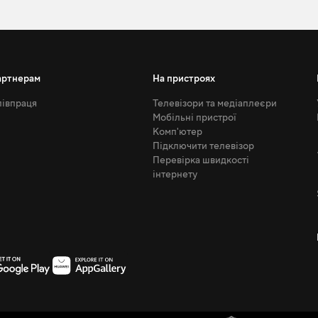
артнерам
На пристроях
івпраця
Телевізори та медіаплеєри
Мобільні пристрої
Комп'ютер
Підключити телевізор
Перевірка швидкості
інтернету