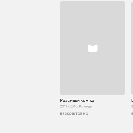
Розсміши коміка
2011 - 2018
,
Комедії
БЕЗКОШТОВНО