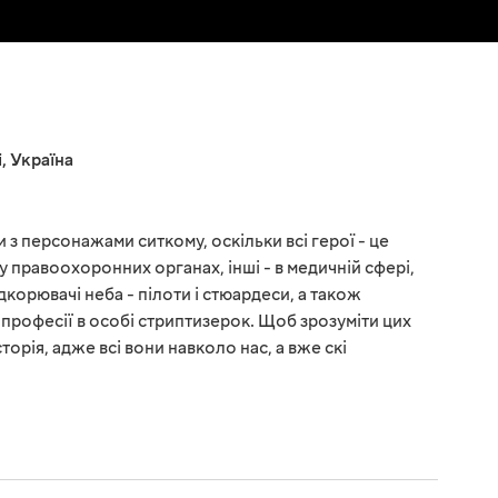
і
,
Україна
 з персонажами ситкому, оскільки всі герої - це
 у правоохоронних органах, інші - в медичній сфері,
ідкорювачі неба - пілоти і стюардеси, а також
професії в особі стриптизерок. Щоб зрозуміти цих
торія, адже всі вони навколо нас, а вже скі