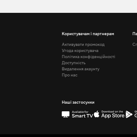
Користувачам і партнерам
П
Активувати промокод
Сп
Угода користувача
Політика конфіденційності
Доступність
Видалення акаунту
Про нас
Наші застосунки