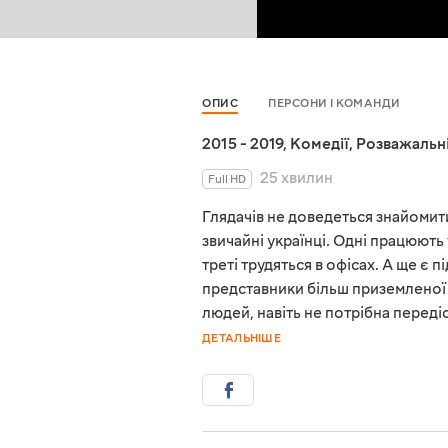
ОПИС
ПЕРСОНИ І КОМАНДИ
2015 - 2019
,
Комедії
,
Розважальн
25 хвилин
Full HD
Глядачів не доведеться знайомити
звичайні українці. Одні працюють
треті трудяться в офісах. А ще є п
представники більш приземленої 
людей, навіть не потрібна передіс
ДЕТАЛЬНІШЕ