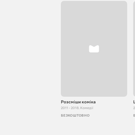
Розсміши коміка
2011 - 2018
,
Комедії
БЕЗКОШТОВНО