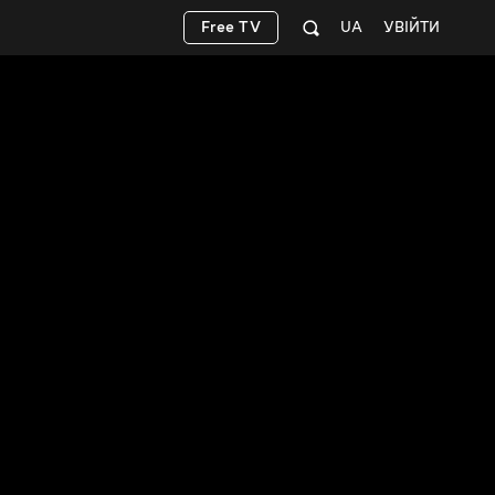
Free TV
UA
УВІЙТИ