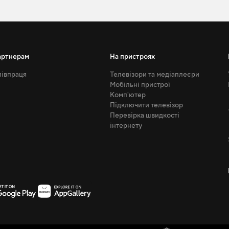
артнерам
На пристроях
івпраця
Телевізори та медіаплеєри
Мобільні пристрої
Комп'ютер
Підключити телевізор
Перевірка швидкості
інтернету