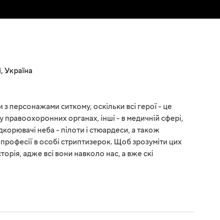
і
,
Україна
 з персонажами ситкому, оскільки всі герої - це
 у правоохоронних органах, інші - в медичній сфері,
ідкорювачі неба - пілоти і стюардеси, а також
професії в особі стриптизерок. Щоб зрозуміти цих
торія, адже всі вони навколо нас, а вже скі