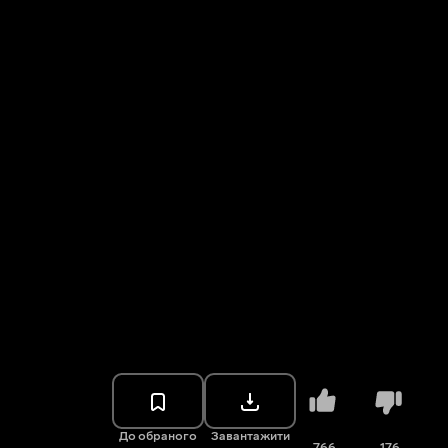
До обраного
Завантажити
766
176