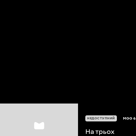
MGG
6
НЕДОСТУПНИЙ
На трьох