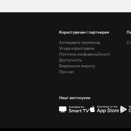
Користувачам і партнерам
П
Активувати промокод
Сп
Угода користувача
Політика конфіденційності
Доступність
Видалення акаунту
Про нас
Наші застосунки