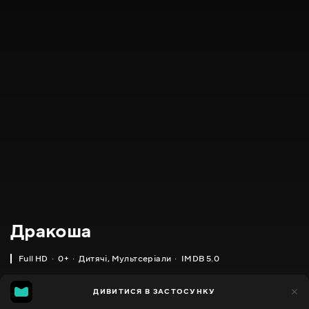
Дракоша
Full HD
0+
Дитячі
,
Мультсеріали
IMDB 5.0
IMDB
MGG
180
ДИВИТИСЯ В ЗАСТОСУНКУ
111
5.0
4.0