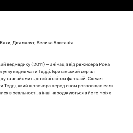
Жахи
,
Для малят
,
Велика Британія
ий ведмедику (2011) — анімація від режисера Рона
в уяву ведмежати Тедді. Британський серіал
у та знайомить дітей зі світом фантазій. Сюжет
 Тедді, який щовечора перед сном розповідає мамі
алися в реальності, а інші народжуються в його мріях