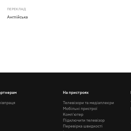
ПЕРЕКЛАД
Англійська
артнерам
На пристроях
івпраця
Телевізори та медіаплеєри
Мобільні пристрої
Комп'ютер
Підключити телевізор
Перевірка швидкості