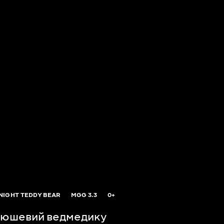
IGHT TEDDY BEAR
MGG
3.3
0+
плюшевий ведмедику