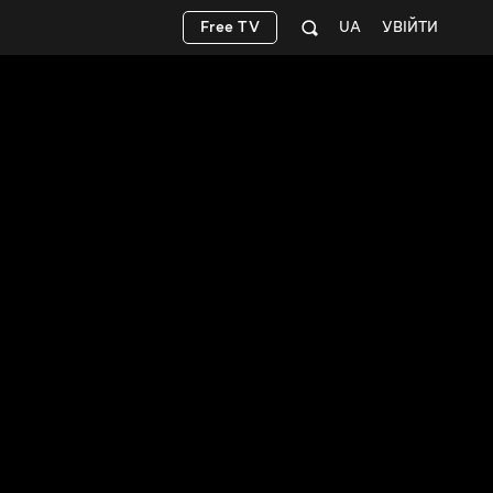
Free TV
UA
УВІЙТИ