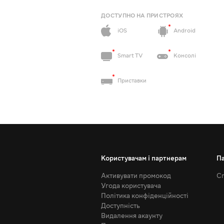
ДОСТУПНО НА ПРИСТРОЯХ
iOS
Android
Smart TV
Консолі
Приставки
Користувачам і партнерам
П
Активувати промокод
Сп
Угода користувача
Політика конфіденційності
Доступність
Видалення акаунту