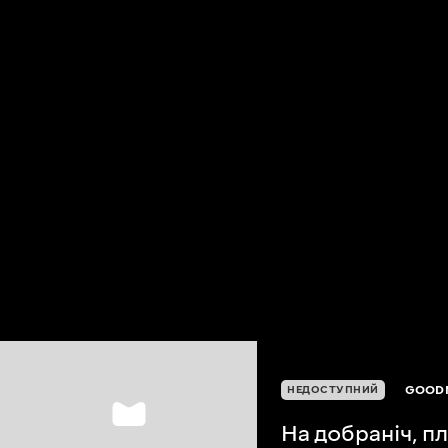
GOODN
НЕДОСТУПНИЙ
На добраніч, 