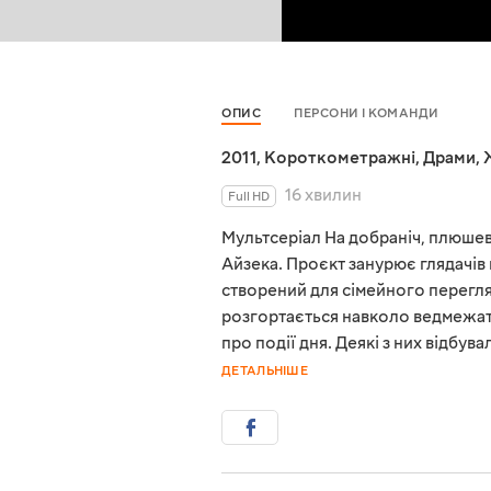
ОПИС
ПЕРСОНИ І КОМАНДИ
2011
,
Короткометражні
,
Драми
,
16 хвилин
Full HD
Мультсеріал На добраніч, плюшев
Айзека. Проєкт занурює глядачів 
створений для сімейного перегляд
розгортається навколо ведмежати
про події дня. Деякі з них відбув
ДЕТАЛЬНІШЕ