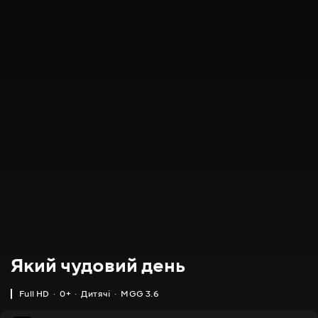
Який чудовий день
Full HD
0+
Дитячі
MGG 3.6