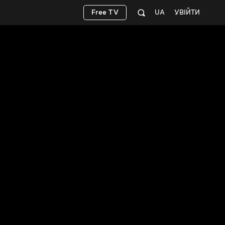
Free TV
UA
УВІЙТИ