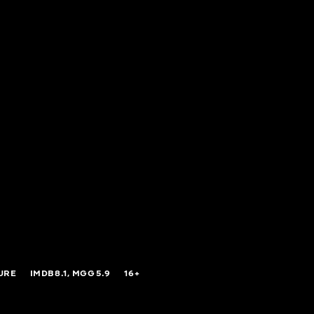
URE
IMDB
8.1,
MGG
5.9
16+