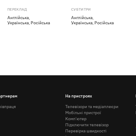
ПЕРЕКЛАД
СУБТИТРИ
Англійська
,
Англійська
,
Українська
,
Російська
Українська
,
Російська
артнерам
На пристроях
івпраця
Телевізори та медіаплеєри
Мобільні пристрої
Комп'ютер
Підключити телевізор
Перевірка швидкості