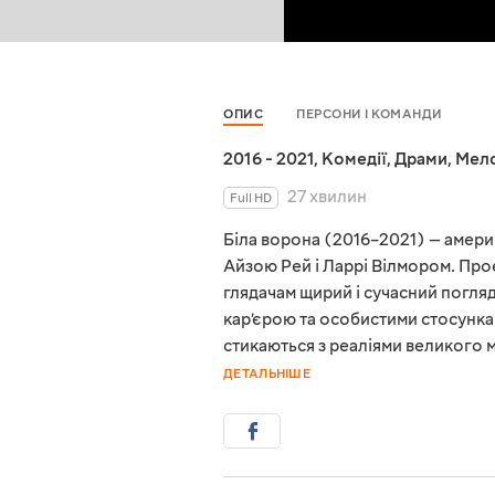
ОПИС
ПЕРСОНИ І КОМАНДИ
2016 - 2021
,
Комедії
,
Драми
,
Мел
27 хвилин
Full HD
Біла ворона (2016–2021) — амер
Айзою Рей і Ларрі Вілмором. Проє
глядачам щирий і сучасний погляд
кар’єрою та особистими стосунка
стикаються з реаліями великого м
ДЕТАЛЬНІШЕ