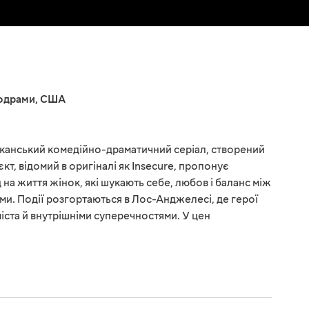
одрами
,
США
иканський комедійно-драматичний серіал, створений
кт, відомий в оригіналі як Insecure, пропонує
 на життя жінок, які шукають себе, любов і баланс між
ми. Події розгортаються в Лос-Анджелесі, де герої
іста й внутрішніми суперечностями. У цен