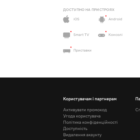
ДОСТУПНО НА ПРИСТРОЯХ
iOS
Android
Smart TV
Консолі
Приставки
Користувачам і партнерам
П
Активувати промокод
Сп
Угода користувача
Політика конфіденційності
Доступність
Видалення акаунту