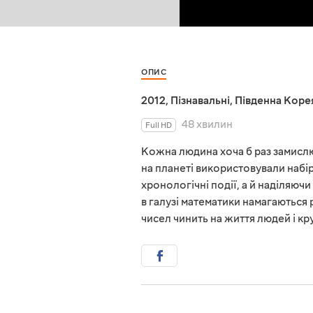
ОПИС
2012
,
Пізнавальні
,
Південна Коре
48 хвилин
Full HD
Кожна людина хоча б раз замислюва
на планеті використовували набір
хронологічні події, а й наділяюч
в галузі математики намагаються р
чисел чинить на життя людей і кру