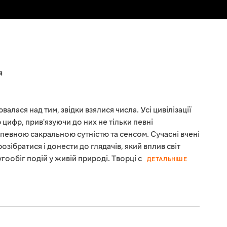
я
лася над тим, звідки взялися числа. Усі цивілізації
 цифр, прив'язуючи до них не тільки певні
и певною сакральною сутністю та сенсом. Сучасні вчені
озібратися і донести до глядачів, який вплив світ
гообіг подій у живій природі. Творці с
ДЕТАЛЬНІШЕ