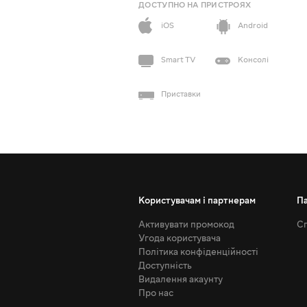
ДОСТУПНО НА ПРИСТРОЯХ
iOS
Android
Smart TV
Консолі
Приставки
Користувачам і партнерам
П
Активувати промокод
Сп
Угода користувача
Політика конфіденційності
Доступність
Видалення акаунту
Про нас