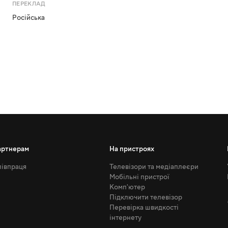
ПЕРЕКЛАД
Російська
артнерам
На пристроях
івпраця
Телевізори та медіаплеєри
Мобільні пристрої
Комп'ютер
Підключити телевізор
Перевірка швидкості
інтернету