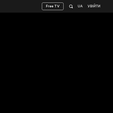
Free TV
UA
УВІЙТИ