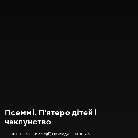
Псеммі. П'ятеро дітей і
чаклунство
Full HD
6+
Комедії
,
Пригоди
IMDB 7.3