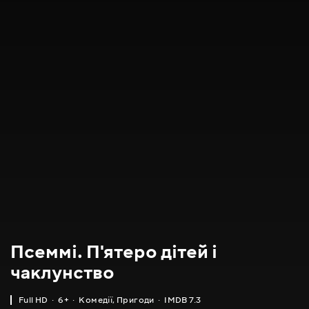
Псеммі. П'ятеро дітей і
чаклунство
Full HD
6+
Комедії
,
Пригоди
IMDB 7.3