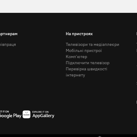
артнерам
На пристроях
івпраця
Телевізори та медіаплеєри
Мобільні пристрої
Комп'ютер
Підключити телевізор
Перевірка швидкості
інтернету