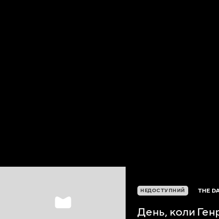
THE D
НЕДОСТУПНИЙ
День, коли Генр