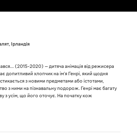
алят
,
Ірландія
нався... (2015-2020) — дитяча анімація від режисера
ває допитливий хлопчик на ім'я Генрі, який щодня
 стикається з новими предметами або істотами,
о з ними на пізнавальну подорож. Генрі має багату
ву з усім, що його оточує. На початку кож