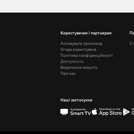
Користувачам і партнерам
П
Активувати промокод
Сп
Угода користувача
Політика конфіденційності
Доступність
Видалення акаунту
Про нас
Наші застосунки