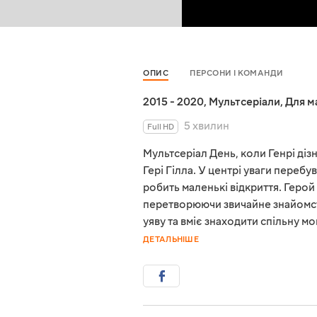
ОПИС
ПЕРСОНИ І КОМАНДИ
2015 - 2020
,
Мультсеріали
,
Для м
5 хвилин
Full HD
Мультсеріал День, коли Генрі діз
Гері Гілла. У центрі уваги перебу
робить маленькі відкриття. Герой
перетворюючи звичайне знайомств
уяву та вміє знаходити спільну мо
ДЕТАЛЬНІШЕ