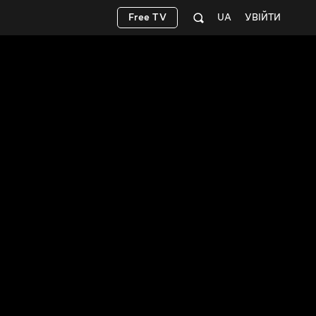
Free TV
UA
УВІЙТИ