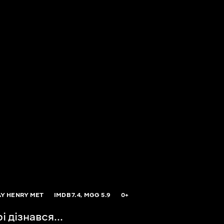
AY HENRY MET
IMDB
7.4,
MGG
5.9
0+
і дізнався...