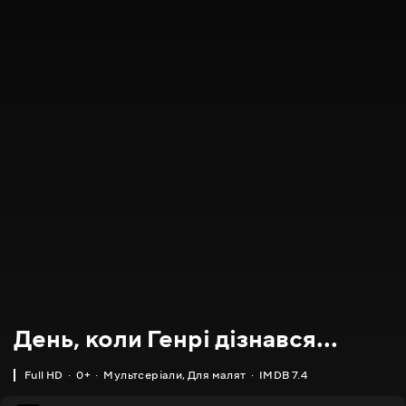
День, коли Генрі дізнався...
Full HD
0+
Мультсеріали
,
Для малят
IMDB 7.4