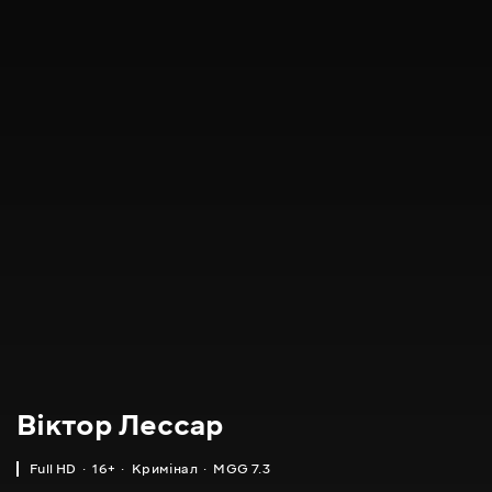
Віктор Лессар
Full HD
16+
Кримінал
MGG 7.3