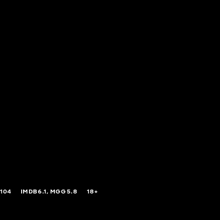
104
IMDB
6.1,
MGG
5.8
18+