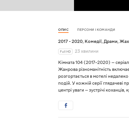
ОПИС
ПЕРСОНИ І КОМАНДИ
2017 - 2020
,
Комедії
,
Драми
,
Жах
23 хвилини
Full HD
Кімната 104 (2017–2020) — сері
Жанрова різноманітність включає 
розгортається в мотелі недалеко 
подій. У кожній серії глядачеві п
центрі уваги — зустрічі коханців, 