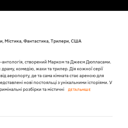
и
,
Містика
,
Фантастика
,
Трилери
,
США
ал-антологія, створений Марком та Джеєм Дюпласами.
драму, комедію, жахи та трилер. Дія кожної серії
від аеропорту, де та сама кімната стає ареною для
редставлені нові постояльці з унікальними історіями. У
кримінальні розбірки та містичні
ДЕТАЛЬНІШЕ