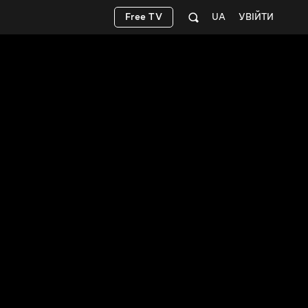
Free TV
UA
УВІЙТИ