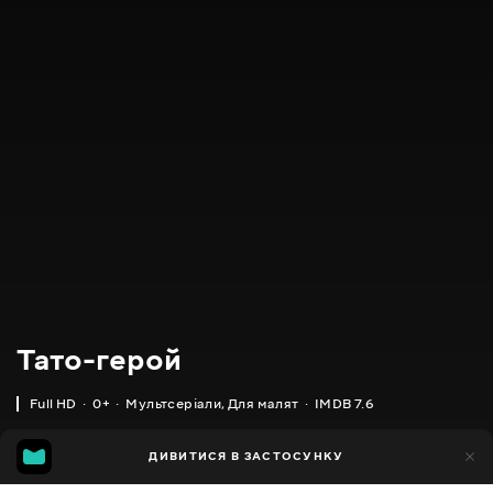
Тато-герой
Full HD
0+
Мультсеріали
,
Для малят
IMDB 7.6
IMDB
MGG
370
ДИВИТИСЯ В ЗАСТОСУНКУ
87
7.6
6.3