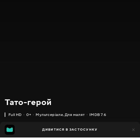
Тато-герой
Full HD
0+
Мультсеріали
,
Для малят
IMDB 7.6
IMDB
MGG
370
ДИВИТИСЯ В ЗАСТОСУНКУ
87
7.6
6.3