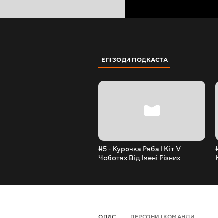
ЕПІЗОДИ ПОДКАСТА
#5 - Курочка Ряба І Кіт У
Чоботях Від Імені Різних
Персонажів
ОПИС
ПЕРСОНИ І КОМАНДИ