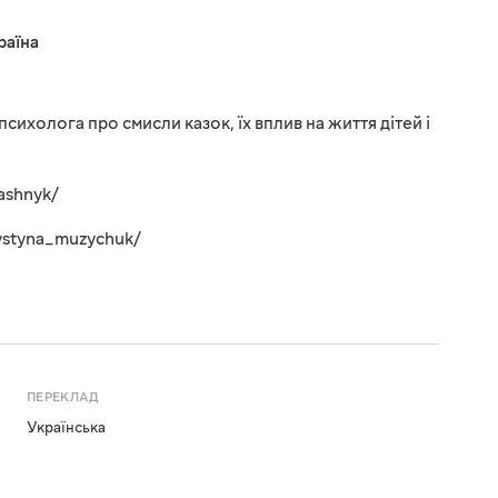
раїна
сихолога про смисли казок, їх вплив на життя дітей і
ashnyk/
ystyna_muzychuk/
ПЕРЕКЛАД
Українська