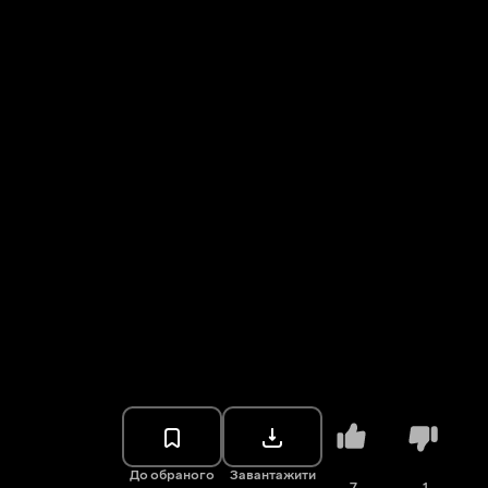
До обраного
Завантажити
7
1