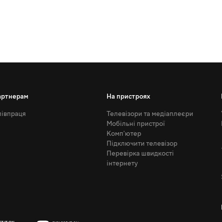
артнерам
На пристроях
івпраця
Телевізори та медіаплеєри
Мобільні пристрої
Комп'ютер
Підключити телевізор
Перевірка швидкості
інтернету