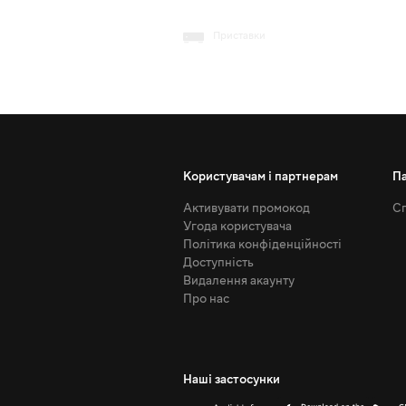
Приставки
Користувачам і партнерам
П
Активувати промокод
Сп
Угода користувача
Політика конфіденційності
Доступність
Видалення акаунту
Про нас
Наші застосунки