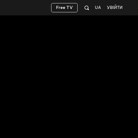
Free TV
UA
УВІЙТИ