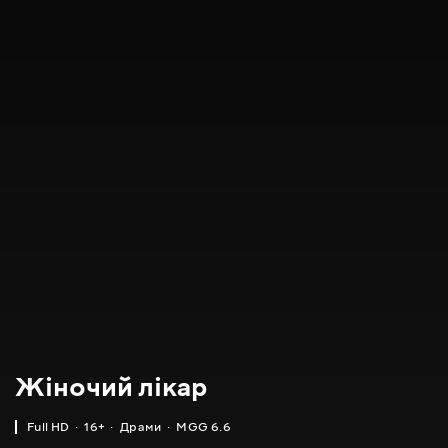
Жіночий лікар
Full HD
16+
Драми
MGG 6.6