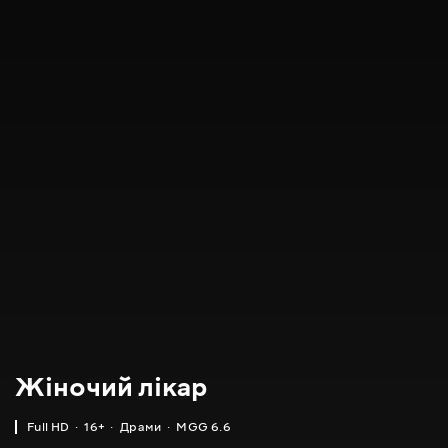
Жіночий лікар
Full HD
16+
Драми
MGG 6.6