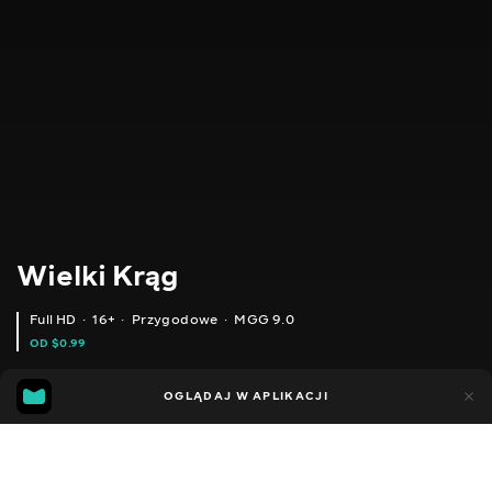
Wielki Krąg
Full HD
16+
Przygodowe
MGG 9.0
OD $0.99
MGG
3tys.
OGLĄDAJ W APLIKACJI
276
9.0
Dodano do ulubionych
UDOSTĘPNIJ
Sezon 1