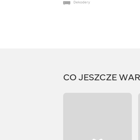
Dekodery
CO JESZCZE WA