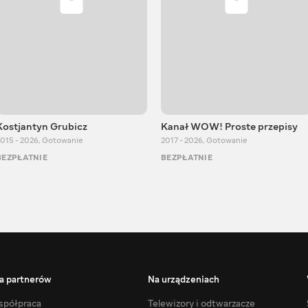
Kostjantyn Grubicz
Kanał WOW! Proste przepisy
015 - 2026
,
Gotowanie
2017 - 2026
,
Gotowanie
BEZPŁATNIE
BEZPŁATNIE
a partnerów
Na urządzeniach
półpraca
Telewizory i odtwarzacze