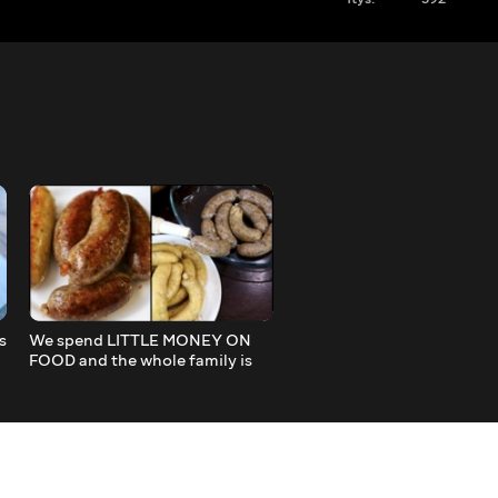
s
We spend LITTLE MONEY ON
EGGPLANTS AS MUSHRO
FOOD and the whole family is
very Simple and Tasty !!!
full