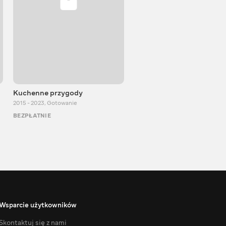
Kuchenne przygody
Igor Bilewicz
2015 - 2023
,
Gotowanie
2011 - 2026
,
Edukacyjne
BEZPŁATNIE
BEZPŁATNIE
Wsparcie użytkowników
Skontaktuj się z nami