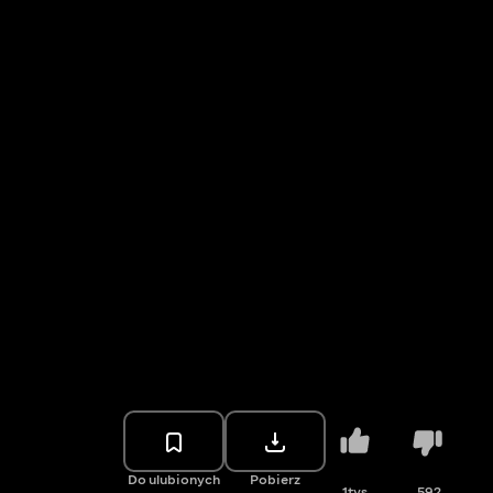
Do ulubionych
Pobierz
1tys.
592