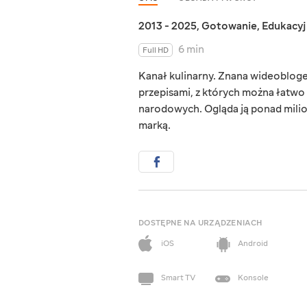
2013 - 2025
,
Gotowanie
,
Edukacy
6 min
Full HD
Kanał kulinarny. Znana wideobloge
przepisami, z których można łatwo
narodowych. Ogląda ją ponad milion
marką.
DOSTĘPNE NA URZĄDZENIACH
iOS
Android
Smart TV
Konsole