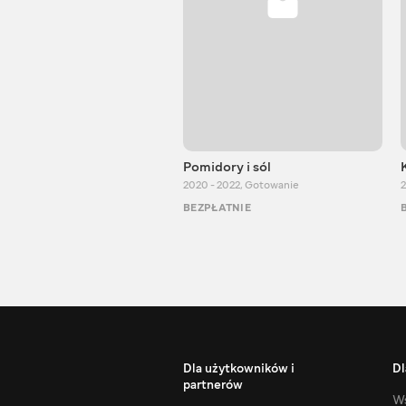
Pomidory i sól
2020 - 2022
,
Gotowanie
2
BEZPŁATNIE
Dla użytkowników i
Dl
partnerów
Ws