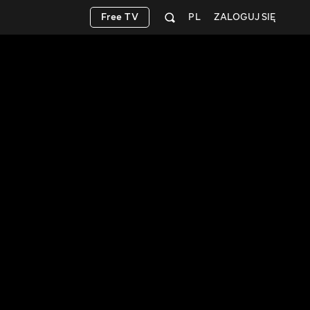
Free TV
PL
ZALOGUJ SIĘ