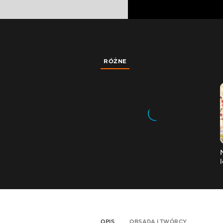
RÓŻNE
OPIS
OBSADA I TWÓRCY