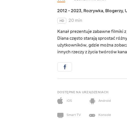
2012 - 2023
,
Rozrywka
,
Blogerzy
,
U
20 min
HD
Kanał prezentuje zabawne filmiki z
Diana często starają sprostać róż
użytkowników, gdzie można zobacz
innych rzeczy z życia twórców kana
DOSTĘPNE NA URZĄDZENIACH
iOS
Android
Smart TV
Konsole