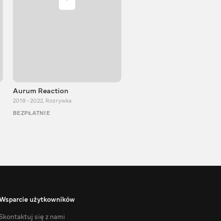
Aurum Reaction
PlayUA
2018 - 2022
,
Rozrywka
2013 - 2025
,
Rozrywka
BEZPŁATNIE
BEZPŁATNIE
Wsparcie użytkowników
Skontaktuj się z nami