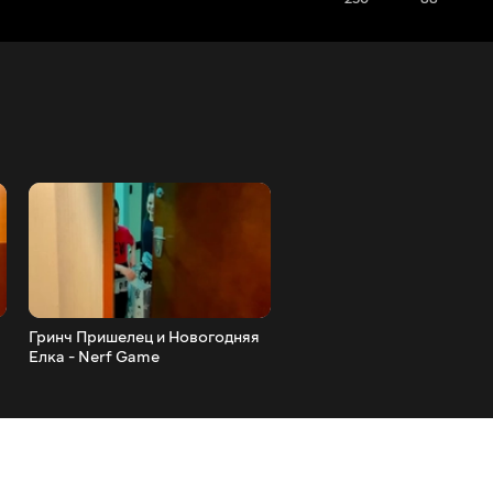
Гринч Пришелец и Новогодняя
Новогодняя Елка против
Елка - Nerf Game
Дениса и Дианы Nerf Gun