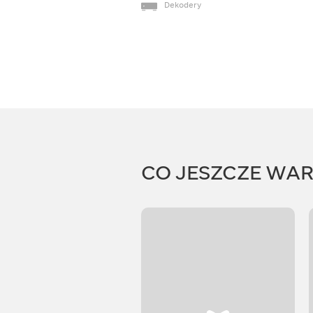
Dekodery
CO JESZCZE WA