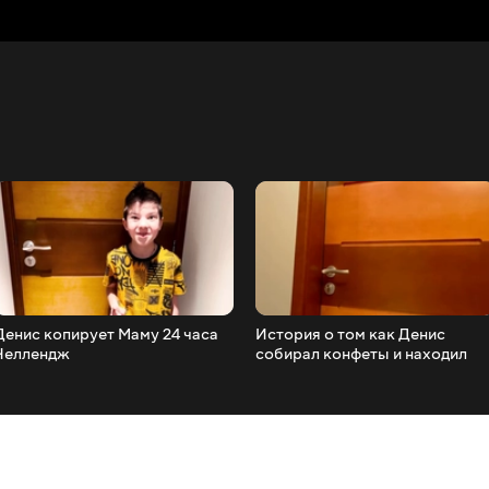
Денис копирует Маму 24 часа
История о том как Денис
Челлендж
собирал конфеты и находил
подарки на Хэллоуин