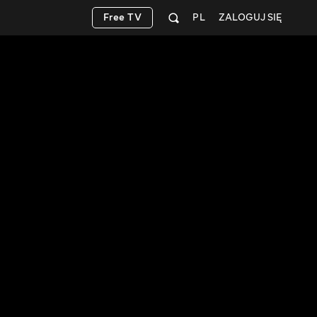
Free TV
PL
ZALOGUJ SIĘ