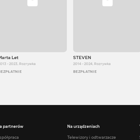
Marta Let
STEVEN
013 - 2023
,
Rozrywka
2014 - 2024
,
Rozrywka
BEZPŁATNIE
BEZPŁATNIE
a partnerów
Na urządzeniach
półpraca
Telewizory i odtwarzacze