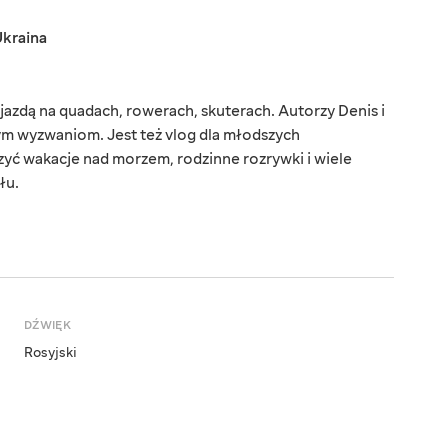
kraina
 jazdą na quadach, rowerach, skuterach. Autorzy Denis i
nym wyzwaniom. Jest też vlog dla młodszych
yć wakacje nad morzem, rodzinne rozrywki i wiele
łu.
DŹWIĘK
Rosyjski