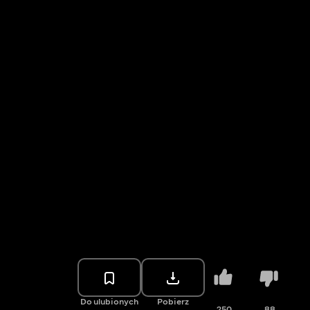
Do ulubionych
Pobierz
250
88