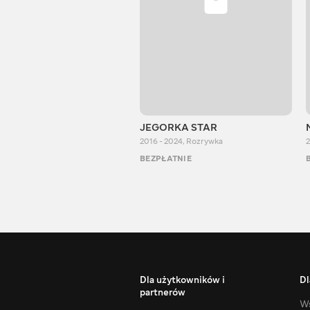
JEGORKA STAR
2016 - 2024
,
Rozrywka
2
BEZPŁATNIE
Dla użytkowników i
Dl
partnerów
Ws