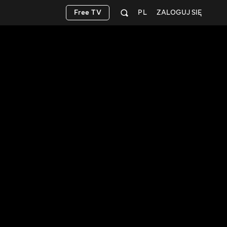
Free TV
PL
ZALOGUJ SIĘ