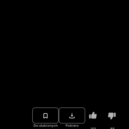
Do ulubionych
Pobierz
101
85