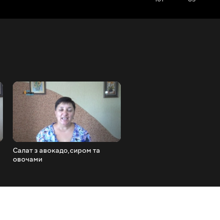
Салат з авокадо,сиром та
Різотто від ТМ 'Огородник
овочами