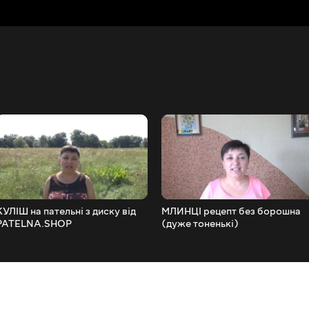
КУЛІШ на пательні з диску від
МЛИНЦІ рецепт без борошна
PATELNA.SHOP
(дуже тоненькі)