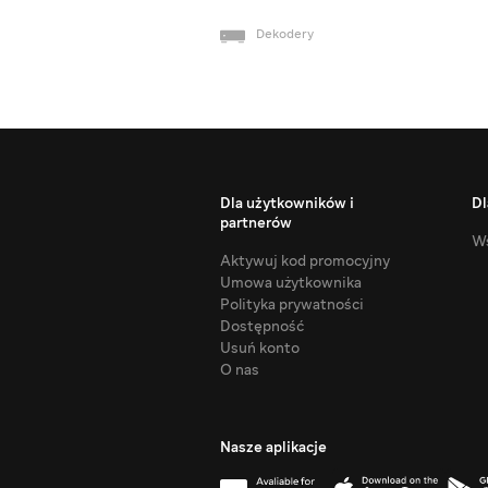
Dekodery
Dla użytkowników i
Dl
partnerów
Ws
Aktywuj kod promocyjny
Umowa użytkownika
Polityka prywatności
Dostępność
Usuń konto
O nas
Nasze aplikacje