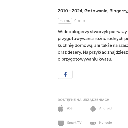
2010 - 2024
,
Gotowanie
,
Blogerzy
4 min
Full HD
Wideoblogerzy stworzyli pierwszy u
przygotowywania różnorodnych potr
kuchnię domową, ale także na szas
oraz desery. Na przykład znajdzies
o przygotowywaniu kwasu.
DOSTĘPNE NA URZĄDZENIACH
iOS
Android
Smart TV
Konsole