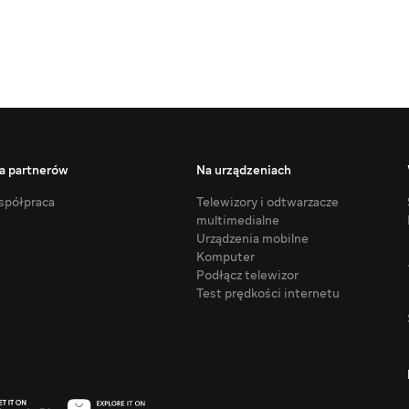
a partnerów
Na urządzeniach
półpraca
Telewizory i odtwarzacze
multimedialne
Urządzenia mobilne
Komputer
Podłącz telewizor
Test prędkości internetu