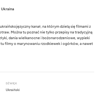
,
Ukraina
kraińskojęzyczny kanał, na którym dzielą się filmami z
aw. Można tu poznać nie tylko przepisy na tradycyjną
złyki, dania wielkanocne i bożonarodzeniowe, wypieki
z tu filmy o marynowaniu rzodkiewek i ogórków, a nawet
DŹWIĘK
Ukraiński