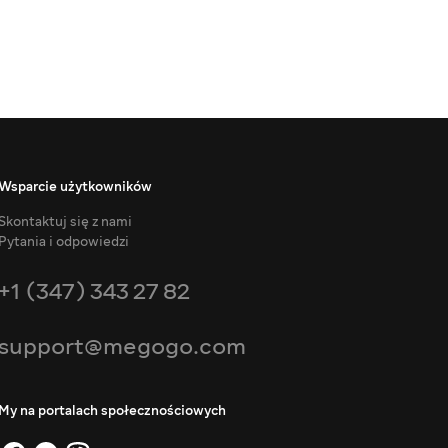
Wsparcie użytkowników
Skontaktuj się z nami
Pytania i odpowiedzi
+1 (347) 343 27 82
support@megogo.com
My na portalach społecznościowych