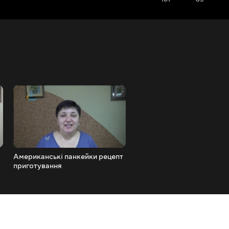
Американські панкейки рецепт
Мариновані помідори по
приготування
італійськи