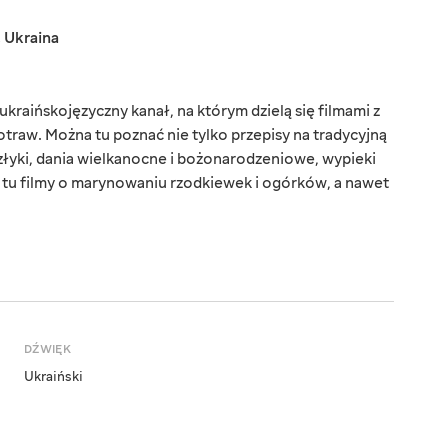
,
Ukraina
kraińskojęzyczny kanał, na którym dzielą się filmami z
aw. Można tu poznać nie tylko przepisy na tradycyjną
złyki, dania wielkanocne i bożonarodzeniowe, wypieki
z tu filmy o marynowaniu rzodkiewek i ogórków, a nawet
DŹWIĘK
Ukraiński