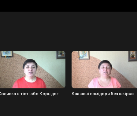
Сосиска в тісті або Корн дог
Квашені помідори без шкірки