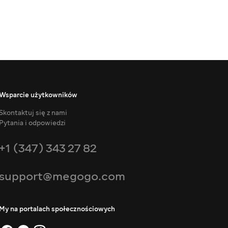
Wsparcie użytkowników
Skontaktuj się z nami
Pytania i odpowiedzi
+1 (347) 343 27 82
support@megogo.com
My na portalach społecznościowych