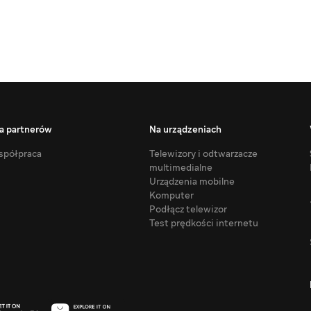
a partnerów
Na urządzeniach
półpraca
Telewizory i odtwarzacze
multimedialne
Urządzenia mobilne
Komputer
Podłącz telewizor
Test prędkości internetu