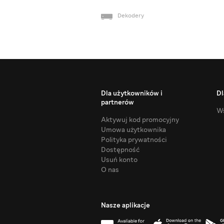
Dekodery
Dla użytkowników i
Dl
partnerów
Ws
Aktywuj kod promocyjny
Umowa użytkownika
Polityka prywatności
Dostępność
Usuń konto
O nas
Nasze aplikacje