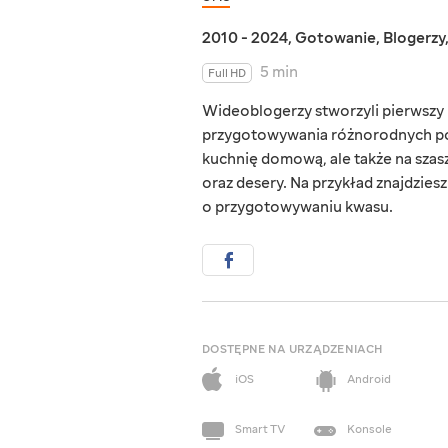
2010 - 2024
,
Gotowanie
,
Blogerzy
5 min
Full HD
Wideoblogerzy stworzyli pierwszy u
przygotowywania różnorodnych potr
kuchnię domową, ale także na szas
oraz desery. Na przykład znajdzies
o przygotowywaniu kwasu.
DOSTĘPNE NA URZĄDZENIACH
iOS
Android
Smart TV
Konsole