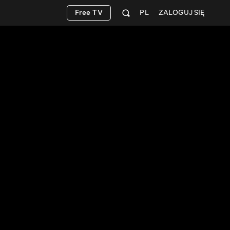
Free TV
PL
ZALOGUJ SIĘ