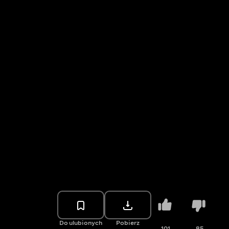
Do ulubionych
Pobierz
101
85