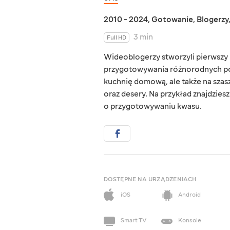
2010 - 2024
,
Gotowanie
,
Blogerzy
3 min
Full HD
Wideoblogerzy stworzyli pierwszy u
przygotowywania różnorodnych potr
kuchnię domową, ale także na szas
oraz desery. Na przykład znajdzies
o przygotowywaniu kwasu.
DOSTĘPNE NA URZĄDZENIACH
iOS
Android
Smart TV
Konsole