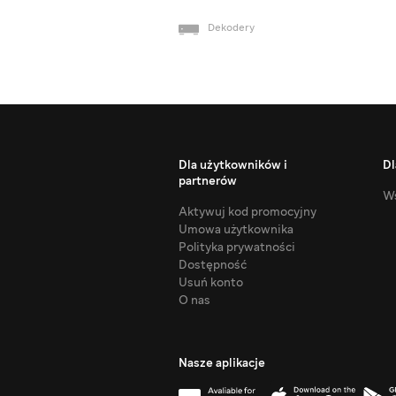
Dekodery
Dla użytkowników i
Dl
partnerów
Ws
Aktywuj kod promocyjny
Umowa użytkownika
Polityka prywatności
Dostępność
Usuń konto
O nas
Nasze aplikacje