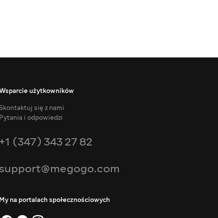
Wsparcie użytkowników
Skontaktuj się z nami
Pytania i odpowiedzi
+1 (347) 343 27 82
support@megogo.com
My na portalach społecznościowych