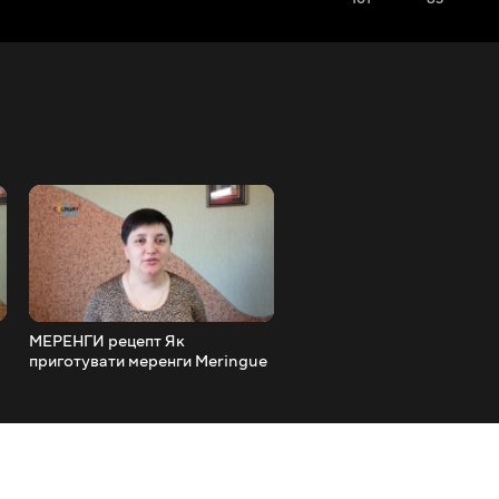
МЕРЕНГИ рецепт Як
Консервовані ананаси в
приготувати меренги Meringue
листковому тісті
recipe