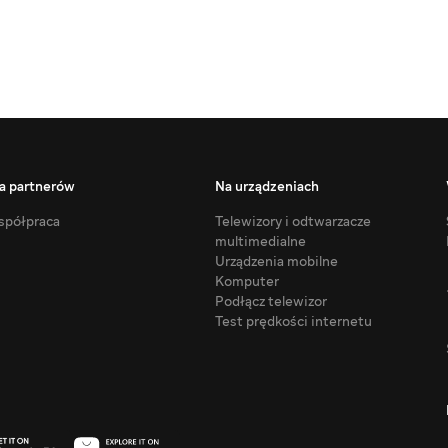
a partnerów
Na urządzeniach
półpraca
Telewizory i odtwarzacze
multimedialne
Urządzenia mobilne
Komputer
Podłącz telewizor
Test prędkości internetu