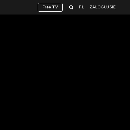
Free TV
PL
ZALOGUJ SIĘ