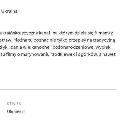
,
Ukraina
kraińskojęzyczny kanał, na którym dzielą się filmami z
aw. Można tu poznać nie tylko przepisy na tradycyjną
złyki, dania wielkanocne i bożonarodzeniowe, wypieki
z tu filmy o marynowaniu rzodkiewek i ogórków, a nawet
DŹWIĘK
Ukraiński