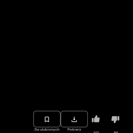
Do ulubionych
Pobierz
101
85