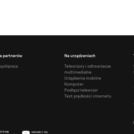
a partnerów
Na urządzeniach
półpraca
Telewizory i odtwarzacze
multimedialne
Urządzenia mobilne
Komputer
Podłącz telewizor
Test prędkości internetu