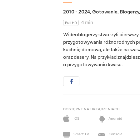
2010 - 2024
,
Gotowanie
,
Blogerzy
4 min
Full HD
Wideoblogerzy stworzyli pierwszy u
przygotowywania różnorodnych potr
kuchnię domową, ale także na szas
oraz desery. Na przykład znajdzies
o przygotowywaniu kwasu.
DOSTĘPNE NA URZĄDZENIACH
iOS
Android
Smart TV
Konsole