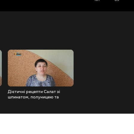
Дієтичні рецепти Салат зі
СТРАВИ З КУРЯЧОГО ФІ
шпинатом, полуницею та
Куряче філе в медово-
волоськими горіхами
лимонному соусі