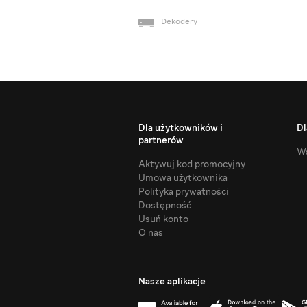
Dekodery
Dla użytkowników i
Dl
partnerów
Ws
Aktywuj kod promocyjny
Umowa użytkownika
Polityka prywatności
Dostępność
Usuń konto
O nas
Nasze aplikacje