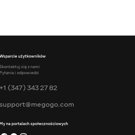
Wsparcie użytkowników
Skontaktuj się z nami
Pytania i odpowiedzi
+1 (347) 343 27 82
support@megogo.com
My na portalach społecznościowych