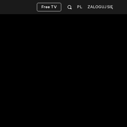
Free TV
PL
ZALOGUJ SIĘ