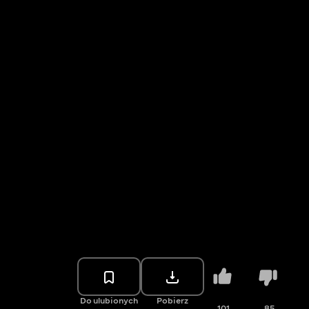
Do ulubionych
Pobierz
101
85