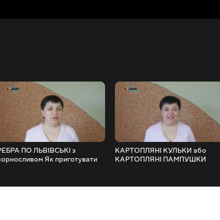
РЕБРА ПО ЛЬВІВСЬКІ з
КАРТОПЛЯНІ КУЛЬКИ або
чорносливом Як приготувати
КАРТОПЛЯНІ ПАМПУШКИ
свинячі ребра Тушені РЕБРА
дуже просто
ПО ЛЬВІВСЬКИ з чорносливом