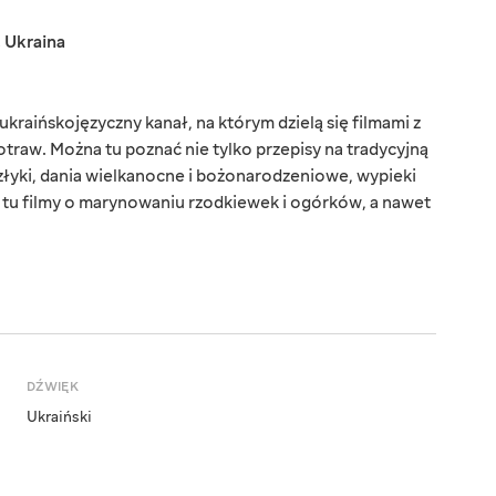
,
Ukraina
kraińskojęzyczny kanał, na którym dzielą się filmami z
aw. Można tu poznać nie tylko przepisy na tradycyjną
złyki, dania wielkanocne i bożonarodzeniowe, wypieki
z tu filmy o marynowaniu rzodkiewek i ogórków, a nawet
DŹWIĘK
Ukraiński