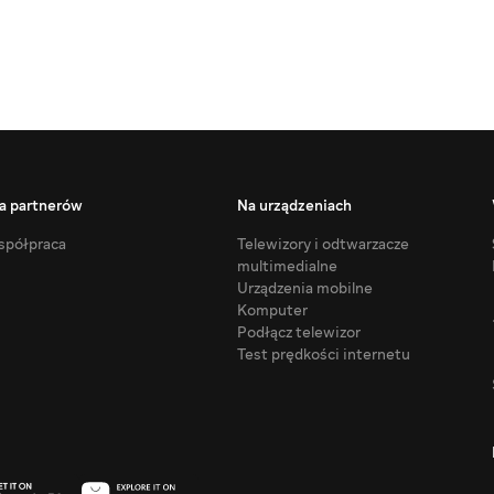
a partnerów
Na urządzeniach
półpraca
Telewizory i odtwarzacze
multimedialne
Urządzenia mobilne
Komputer
Podłącz telewizor
Test prędkości internetu