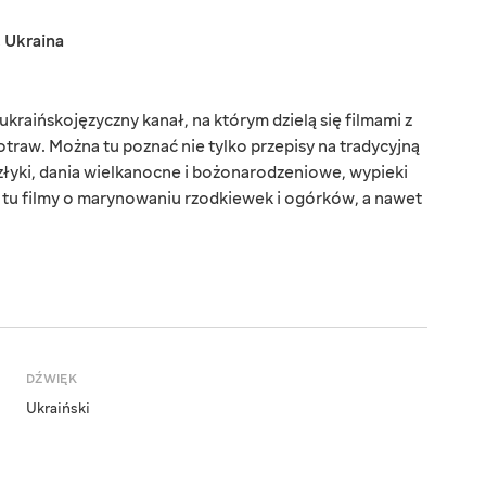
,
Ukraina
kraińskojęzyczny kanał, na którym dzielą się filmami z
aw. Można tu poznać nie tylko przepisy na tradycyjną
złyki, dania wielkanocne i bożonarodzeniowe, wypieki
z tu filmy o marynowaniu rzodkiewek i ogórków, a nawet
DŹWIĘK
Ukraiński