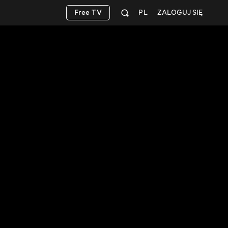
Free TV
PL
ZALOGUJ SIĘ