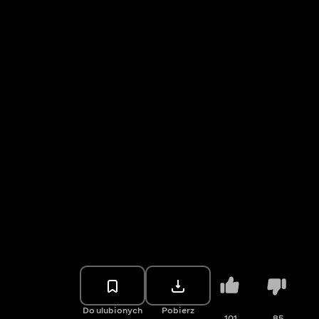
Do ulubionych
Pobierz
101
85