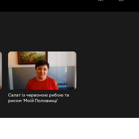
Салат із червоною рибою та
Трюфель у шоколаді Цуке
рисом 'Моїй Половинці'
ручної роботи Шоколадні
Святковий салат з ікрою
трюфелі рецепт своїми р