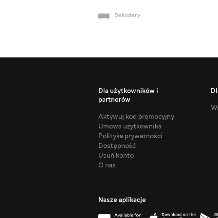
Dekodery
Dla użytkowników i
Dl
partnerów
Ws
Aktywuj kod promocyjny
Umowa użytkownika
Polityka prywatności
Dostępność
Usuń konto
O nas
Nasze aplikacje