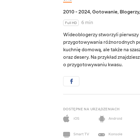
2010 - 2024
,
Gotowanie
,
Blogerzy
6 min
Full HD
Wideoblogerzy stworzyli pierwszy u
przygotowywania różnorodnych potr
kuchnię domową, ale także na szas
oraz desery. Na przykład znajdzies
o przygotowywaniu kwasu.
DOSTĘPNE NA URZĄDZENIACH
iOS
Android
Smart TV
Konsole