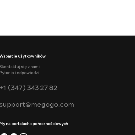
Wsparcie użytkowników
Skontaktuj się z nami
Pytania i odpowiedzi
+1 (347) 343 27 82
support@megogo.com
My na portalach społecznościowych