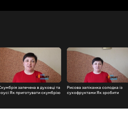
Скумбрія запечена в духовці та
Рисова запіканка солодка із
соусі Як приготувати скумбрію
сухофруктами Як зробити
в духовці
запіканку