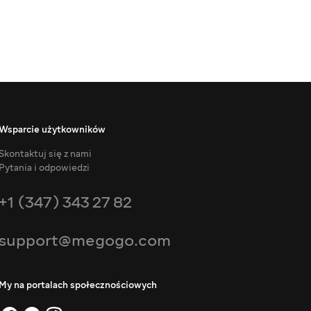
Wsparcie użytkowników
Skontaktuj się z nami
Pytania i odpowiedzi
+1 (347) 343 27 82
support@megogo.com
My na portalach społecznościowych