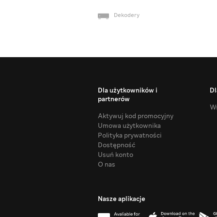
Dekodery
Dla użytkowników i
Dl
partnerów
Ws
Aktywuj kod promocyjny
Umowa użytkownika
Polityka prywatności
Dostępność
Usuń konto
O nas
Nasze aplikacje