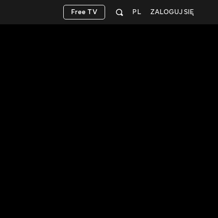
Free TV
PL
ZALOGUJ SIĘ