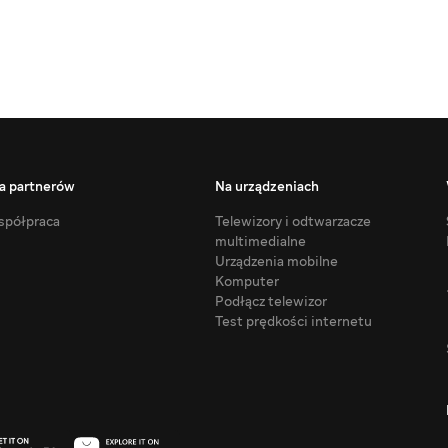
a partnerów
Na urządzeniach
półpraca
Telewizory i odtwarzacze
multimedialne
Urządzenia mobilne
Komputer
Podłącz telewizor
Test prędkości internetu