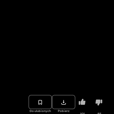
Do ulubionych
Pobierz
101
85