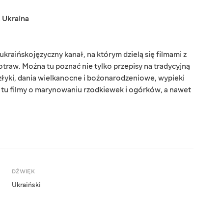
,
Ukraina
kraińskojęzyczny kanał, na którym dzielą się filmami z
aw. Można tu poznać nie tylko przepisy na tradycyjną
złyki, dania wielkanocne i bożonarodzeniowe, wypieki
z tu filmy o marynowaniu rzodkiewek i ogórków, a nawet
DŹWIĘK
Ukraiński