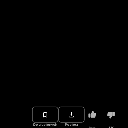
Do ulubionych
Pobierz
1tys.
310