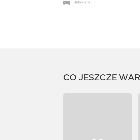
Dekodery
CO JESZCZE WA