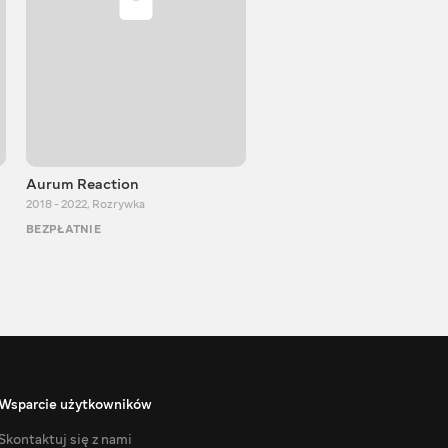
Aurum Reaction
PlayUA
2018 - 2022
,
Rozrywka
2013 - 2025
,
Rozrywka
BEZPŁATNIE
BEZPŁATNIE
Wsparcie użytkowników
Skontaktuj się z nami