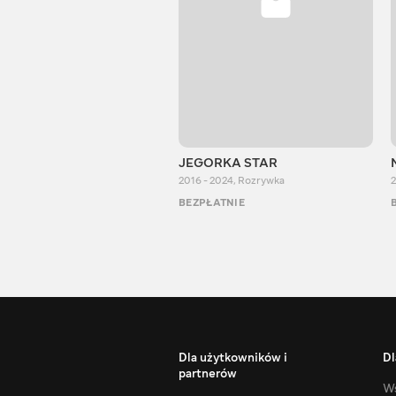
JEGORKA STAR
2016 - 2024
,
Rozrywka
2
BEZPŁATNIE
Dla użytkowników i
Dl
partnerów
Ws