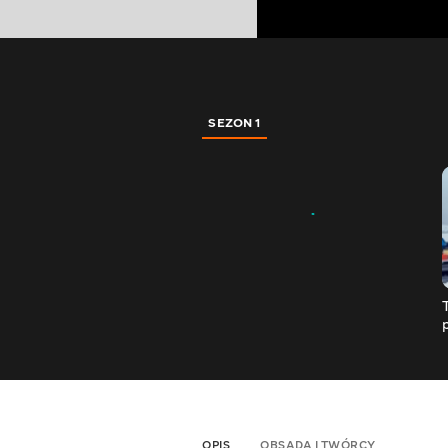
SEZON 1
OPIS
OBSADA I TWÓRCY