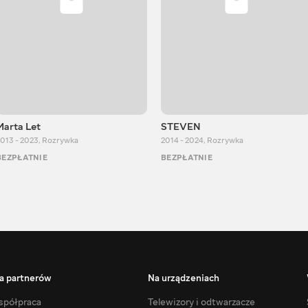
Marta Let
STEVEN
013 - 2023
,
Rozrywka
2014 - 2024
,
Rozrywka
BEZPŁATNIE
BEZPŁATNIE
a partnerów
Na urządzeniach
półpraca
Telewizory i odtwarzacze