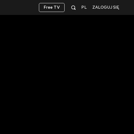
Free TV
PL
ZALOGUJ SIĘ