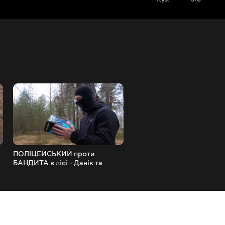
ПОЛІЦЕЙСЬКИЙ проти
МАШИНКИ на пульті
БАНДИТА в лісі - Данік та
управління для Дітей - RC
y
ігровий набір Поліції для Дітей.
for Kids
Police Toys for Kids