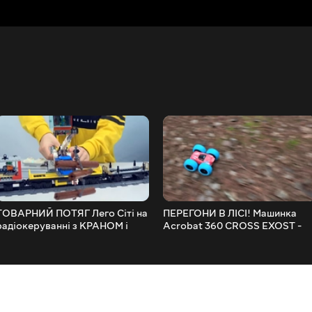
ТОВАРНИЙ ПОТЯГ Лего Сіті на
ПЕРЕГОНИ В ЛІСІ! Машинка
радіокеруванні з КРАНОМ і
Acrobat 360 CROSS EXOST -
сейфом. Данік і Лего Сіті 60198
Данік та машинки для дітей. To
Car for Kids