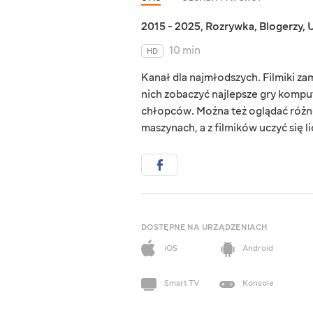
2015 - 2025
,
Rozrywka
,
Blogerzy
,
U
10 min
HD
Kanał dla najmłodszych. Filmiki za
nich zobaczyć najlepsze gry kompu
chłopców. Można też oglądać różne
maszynach, a z filmików uczyć się lic
DOSTĘPNE NA URZĄDZENIACH
iOS
Android
Smart TV
Konsole