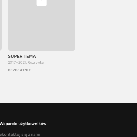
SUPER TEMA
OneDayAlex
2017 - 2021
,
Rozrywka
2014 - 2023
,
Rozrywka
BEZPŁATNIE
BEZPŁATNIE
Wsparcie użytkowników
Skontaktuj się z nami