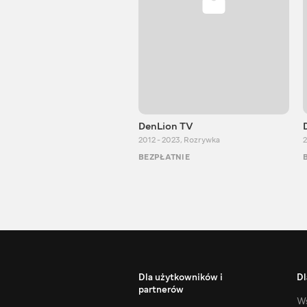
DenLion TV
2012 - 2023
,
Rozrywka
2
BEZPŁATNIE
Dla użytkowników i
Dl
partnerów
Ws