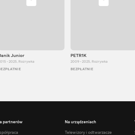
Danik Junior
PETR1K
015 - 2025
,
Rozrywka
2009 - 2025
,
Rozrywka
BEZPŁATNIE
BEZPŁATNIE
a partnerów
Na urządzeniach
półpraca
Telewizory i odtwarzacze