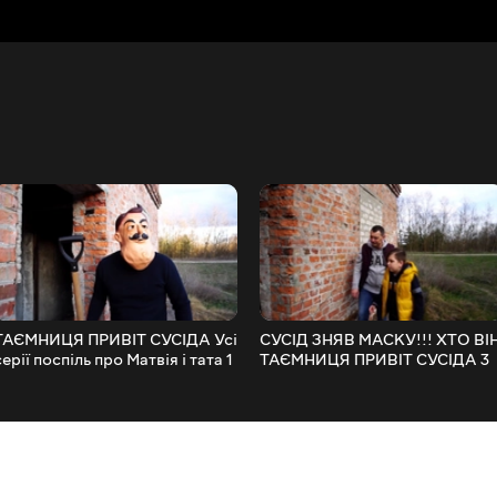
ТАЄМНИЦЯ ПРИВІТ СУСІДА Усі
СУСІД ЗНЯВ МАСКУ!!! ХТО ВІ
серії поспіль про Матвія і тата 1
ТАЄМНИЦЯ ПРИВІТ СУСІДА 3
сезон
серія про Матвія і тата