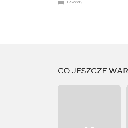
Dekodery
CO JESZCZE WA