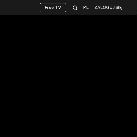
Free TV
PL
ZALOGUJ SIĘ