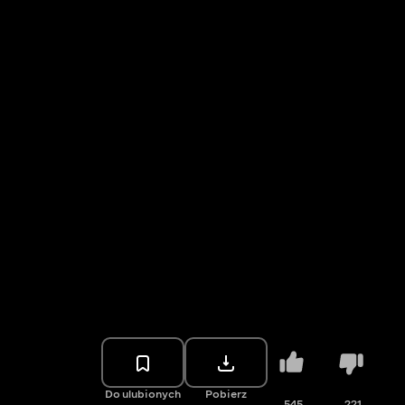
Do ulubionych
Pobierz
545
221