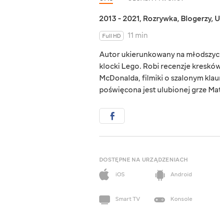
2013 - 2021
,
Rozrywka
,
Blogerzy
,
U
11 min
Full HD
Autor ukierunkowany na młodszych
klocki Lego. Robi recenzje kreskó
McDonalda, filmiki o szalonym klaun
poświęcona jest ulubionej grze Ma
DOSTĘPNE NA URZĄDZENIACH
iOS
Android
Smart TV
Konsole