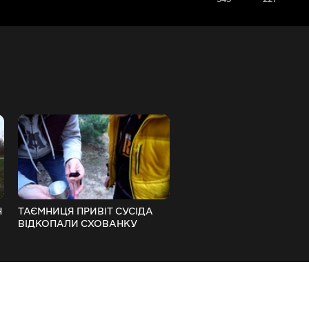
Н
ТАЄМНИЦЯ ПРИВІТ СУСІДА
АЄМНИЦЯ ПРИВІТ СУСІД
ВІДКОПАЛИ СХОВАНКУ
ХОВАЄ ПРИВІТ СУСІД 1 Се
СУСІДА! 2 серія про Матвія і
про Матвія і тата
тата