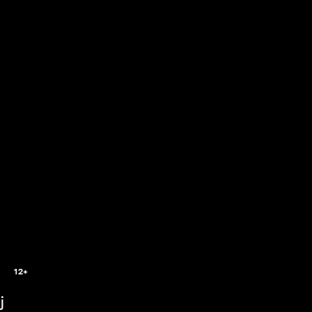
12+
j