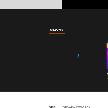
SEZON 9
OPIS
OBSADA I TWÓRCY