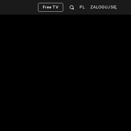
Free TV
PL
ZALOGUJ SIĘ