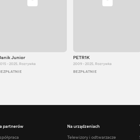
Danik Junior
PETR1K
015 - 2025
,
Rozrywka
2009 - 2025
,
Rozrywka
BEZPŁATNIE
BEZPŁATNIE
a partnerów
Na urządzeniach
półpraca
Telewizory i odtwarzacze