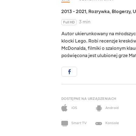
2013 - 2021
,
Rozrywka
,
Blogerzy
,
U
3 min
Full HD
Autor ukierunkowany na młodszych
klocki Lego. Robi recenzje kreskó
McDonalda, filmiki o szalonym klaun
poświęcona jest ulubionej grze Ma
DOSTĘPNE NA URZĄDZENIACH
iOS
Android
Smart TV
Konsole