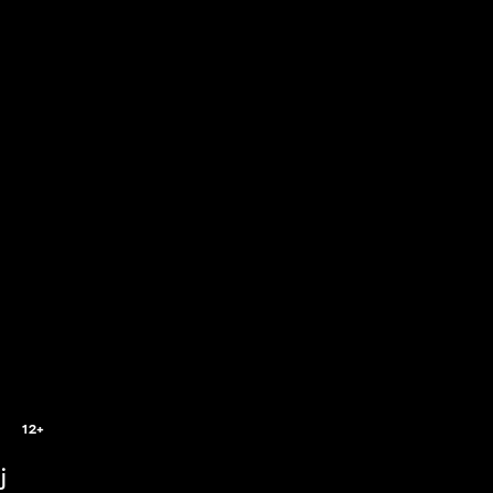
12+
j