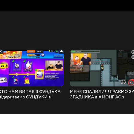
ХТО НАМ ВИПАВ З СУНДУКА
МЕНЕ СПАЛИЛИ!!! ГРАЄМО З
Відкриваємо СУНДУКИ в
ЗРАДНИКА в АМОНГ АС з
Бравл Старс Челендж
Матвієм