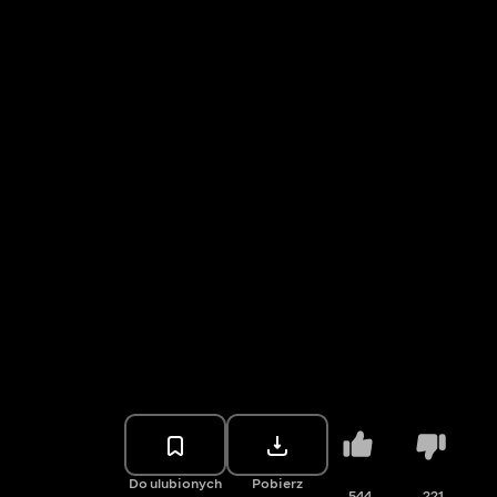
Do ulubionych
Pobierz
544
221