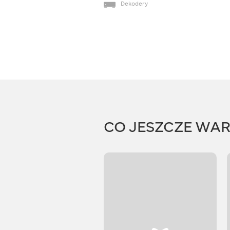
Dekodery
CO JESZCZE WA