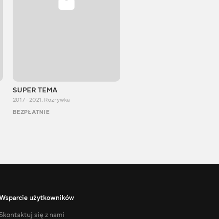
SUPER TEMA
OneDayAlex
2017 - 2021
,
Rozrywka
2014 - 2023
,
Rozrywka
BEZPŁATNIE
BEZPŁATNIE
Wsparcie użytkowników
Skontaktuj się z nami