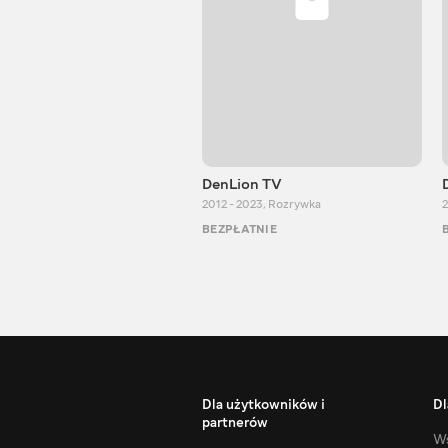
DenLion TV
2012 - 2023
,
Rozrywka
2
BEZPŁATNIE
Dla użytkowników i
Dl
partnerów
Ws