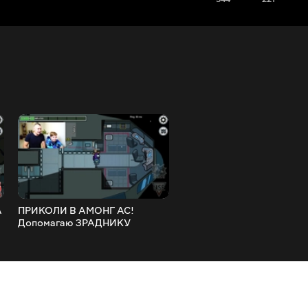
А
ПРИКОЛИ В АМОНГ АС!
ЯК ПЕРЕМОГТИ за ЗРАД
Допомагаю ЗРАДНИКУ
Граємо в Among Us з Матв
ВИГРАТИ!!! Граємо в Among
Us із Матвієм!