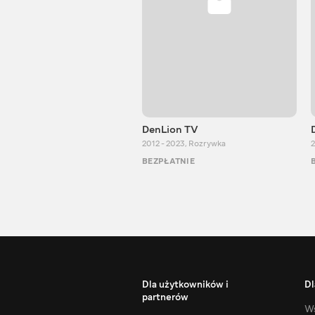
DenLion TV
2012 - 2023
,
Rozrywka
2
BEZPŁATNIE
Dla użytkowników i
Dl
partnerów
Ws