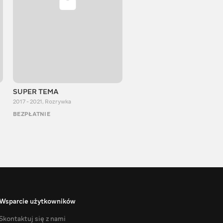
SUPER TEMA
OneDayAlex
2017 - 2021
,
Rozrywka
2014 - 2023
,
Rozrywka
BEZPŁATNIE
BEZPŁATNIE
Wsparcie użytkowników
Skontaktuj się z nami