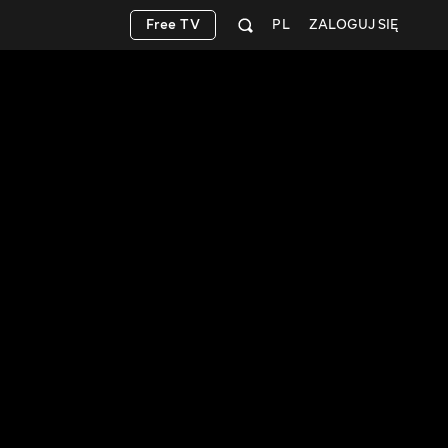
Free TV
PL
ZALOGUJ SIĘ