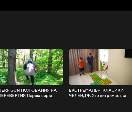
NERF GUN ПОЛЮВАННЯ НА
ЕКСТРЕМАЛЬНІ КЛАСИКИ
ПЕРЕВЕРТНЯ Перша серія
ЧЕЛЕНДЖ Хто витримає всі
Матвій і НЕРФ Челендж
ВИПРОБУВАННЯ Матвій прот
Тата