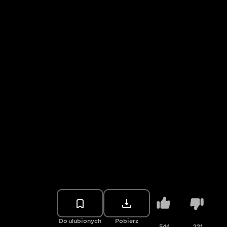
Do ulubionych
Pobierz
544
221