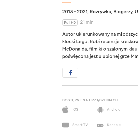
2013 - 2021
,
Rozrywka
,
Blogerzy
,
U
21 min
Full HD
Autor ukierunkowany na młodszych
klocki Lego. Robi recenzje kreskó
McDonalda, filmiki o szalonym klaun
poświęcona jest ulubionej grze Ma
DOSTĘPNE NA URZĄDZENIACH
iOS
Android
Smart TV
Konsole