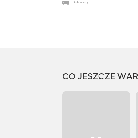
Dekodery
CO JESZCZE WA