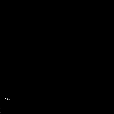
12+
j