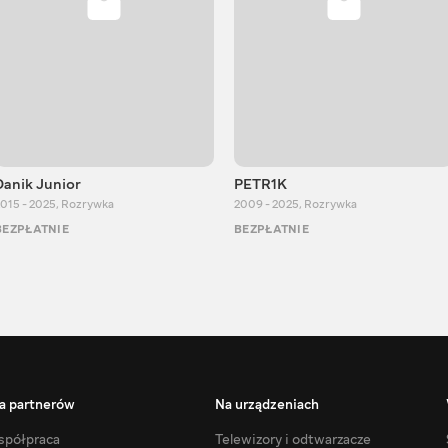
Danik Junior
PETR1K
015 - 2025
,
Rozrywka
2009 - 2025
,
Rozrywka
BEZPŁATNIE
BEZPŁATNIE
a partnerów
Na urządzeniach
półpraca
Telewizory i odtwarzacze