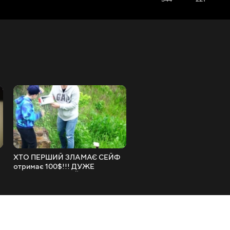
ХТО ПЕРШИЙ ЗЛАМАЄ СЕЙФ
БУРГЕР ЧЕЛЕНДЖ Матвій
отримає 100$!!! ДУЖЕ
ПРОТИ Тата ХТО ПЕРШИ
и
ЕКСТРЕМАЛЬНИЙ Челендж
З'ЇСТЬ