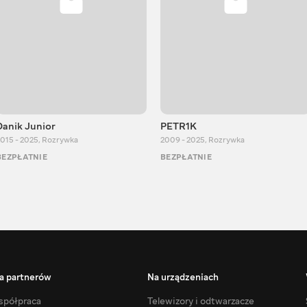
Danik Junior
PETR1K
015 - 2025
,
Rozrywka
2009 - 2025
,
Rozrywka
BEZPŁATNIE
BEZPŁATNIE
a partnerów
Na urządzeniach
półpraca
Telewizory i odtwarzacze