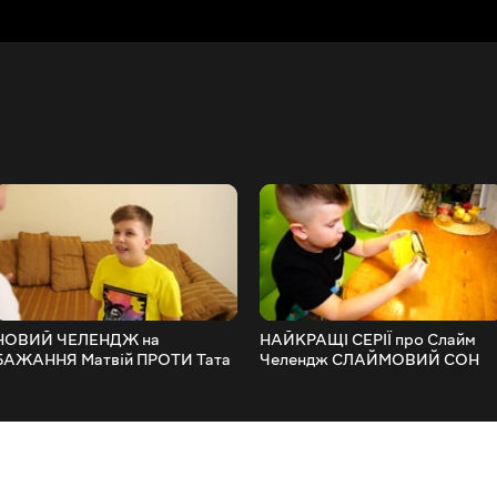
НОВИЙ ЧЕЛЕНДЖ на
НАЙКРАЩІ СЕРІЇ про Слайм
БАЖАННЯ Матвій ПРОТИ Тата
Челендж СЛАЙМОВИЙ СОН
Батл Спіннер МЕД
Матвія