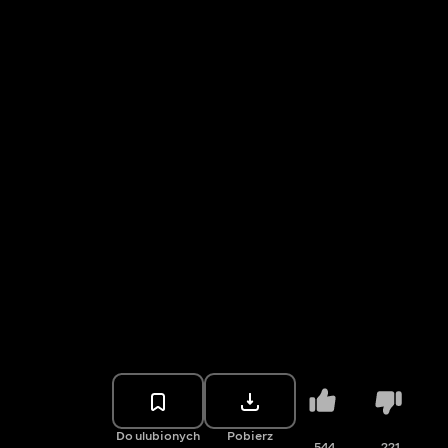
Do ulubionych
Pobierz
544
221