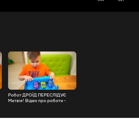
Робот ДРОЇД ПЕРЕСЛІДУЄ
Перевірили ЛАЙФХАКИ з 
Матвія! Відео про роботи -
ТОКА СПРАЦЮВАЛО ЧИ 
машинки для дітей