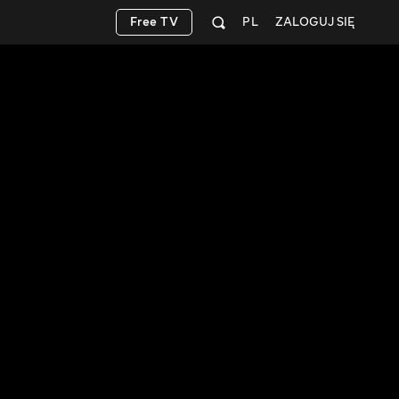
Free TV
PL
ZALOGUJ SIĘ