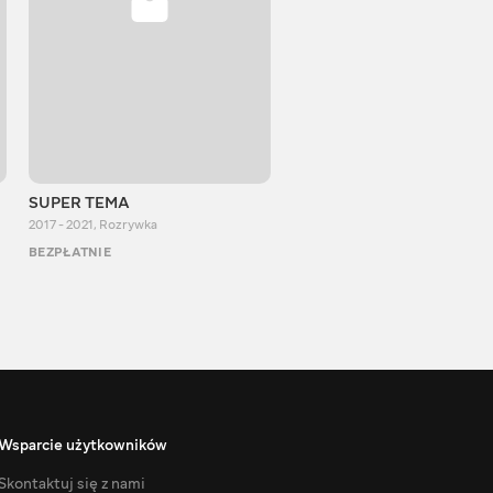
SUPER TEMA
OneDayAlex
2017 - 2021
,
Rozrywka
2014 - 2023
,
Rozrywka
BEZPŁATNIE
BEZPŁATNIE
Wsparcie użytkowników
Skontaktuj się z nami