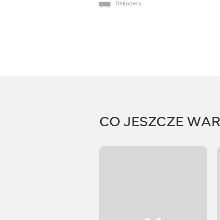
Dekodery
CO JESZCZE WA