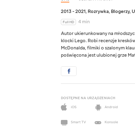
2013 - 2021
,
Rozrywka
,
Blogerzy
,
U
4 min
Full HD
Autor ukierunkowany na młodszych
klocki Lego. Robi recenzje kreskó
McDonalda, filmiki o szalonym klaun
poświęcona jest ulubionej grze Ma
DOSTĘPNE NA URZĄDZENIACH
iOS
Android
Smart TV
Konsole