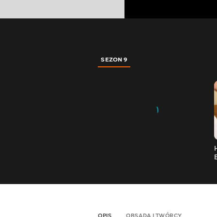
SEZON 9
OPIS
OBSADA I TWÓRCY