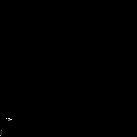
12+
j