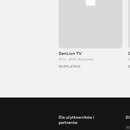
DenLion TV
2012 - 2023
,
Rozrywka
2
BEZPŁATNIE
Dla użytkowników i
Dl
partnerów
Ws