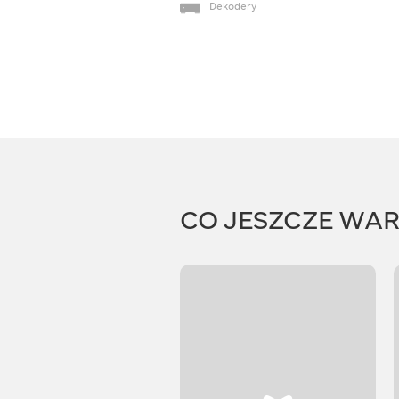
Dekodery
CO JESZCZE WA