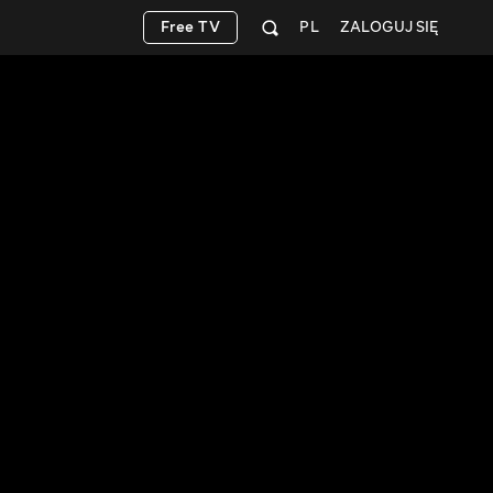
Free TV
PL
ZALOGUJ SIĘ