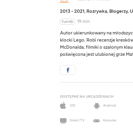
2013 - 2021
,
Rozrywka
,
Blogerzy
,
U
19 min
Full HD
Autor ukierunkowany na młodszych
klocki Lego. Robi recenzje kreskó
McDonalda, filmiki o szalonym klaun
poświęcona jest ulubionej grze Ma
DOSTĘPNE NA URZĄDZENIACH
iOS
Android
Smart TV
Konsole