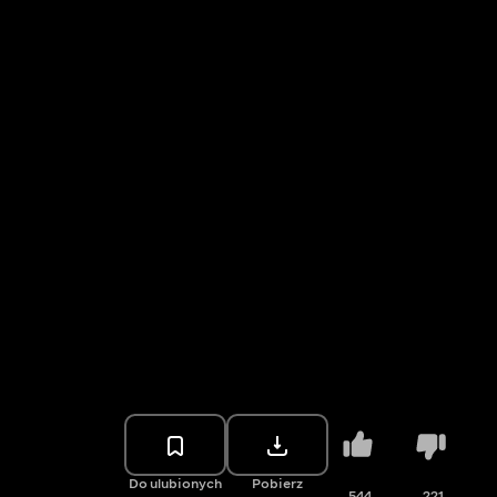
Do ulubionych
Pobierz
544
221