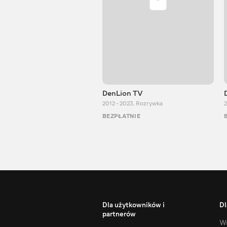
DenLion TV
2012 - 2023
,
Rozrywka
2
BEZPŁATNIE
Dla użytkowników i
Dl
partnerów
Ws