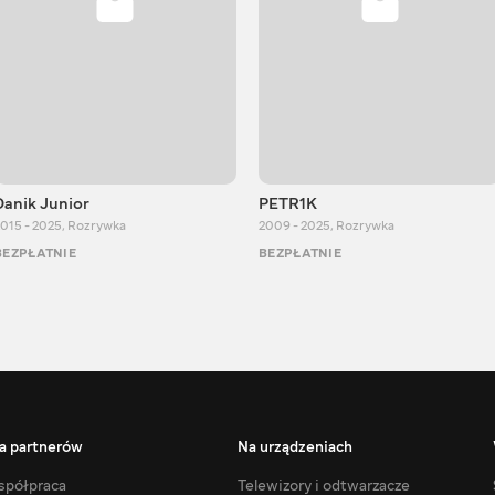
Danik Junior
PETR1K
015 - 2025
,
Rozrywka
2009 - 2025
,
Rozrywka
BEZPŁATNIE
BEZPŁATNIE
a partnerów
Na urządzeniach
półpraca
Telewizory i odtwarzacze