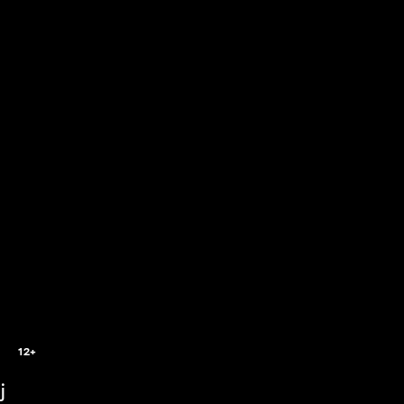
12+
j