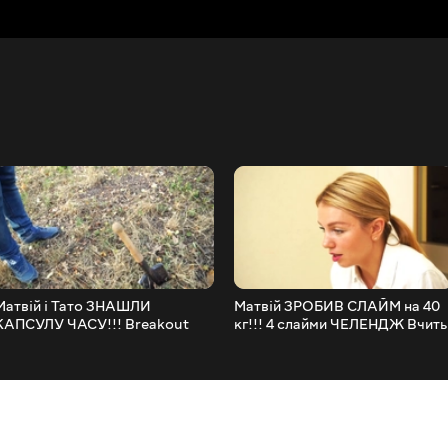
Матвій і Тато ЗНАШЛИ
Матвій ЗРОБИВ СЛАЙМ на 40
КАПСУЛУ ЧАСУ!!! Breakout
кг!!! 4 слайми ЧЕЛЕНДЖ Вчить
Beasts
кольори з сестрою