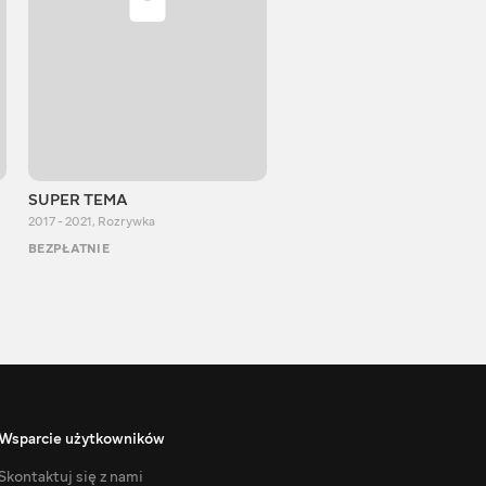
SUPER TEMA
OneDayAlex
2017 - 2021
,
Rozrywka
2014 - 2023
,
Rozrywka
BEZPŁATNIE
BEZPŁATNIE
Wsparcie użytkowników
Skontaktuj się z nami