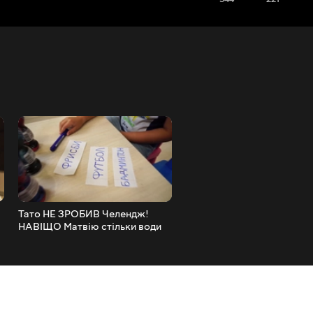
Тато НЕ ЗРОБИВ Челендж!
Що Матвій ВЛАШТУВАВ 
НАВІЩО Матвію стільки води
Тато такого НЕ ОЧІКУВАВ