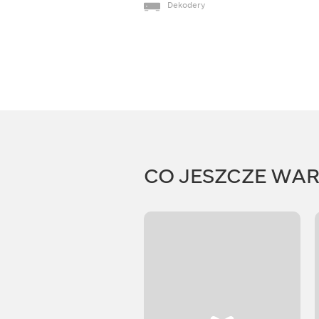
Dekodery
CO JESZCZE WA