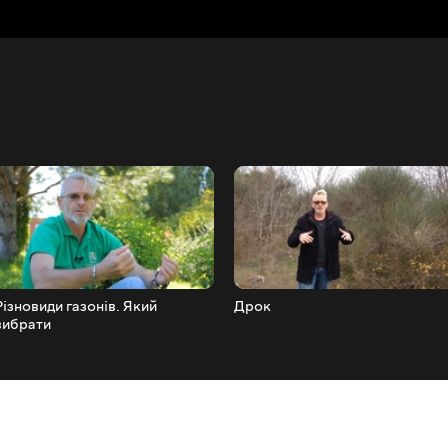
Різновиди газонів. Який
Дрок
вибрати