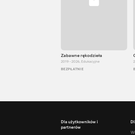
Zabawne rękodzieła
2019 - 2026
,
Edukacyjne
2
BEZPŁATNIE
Dla użytkowników i
Dl
partnerów
Ws