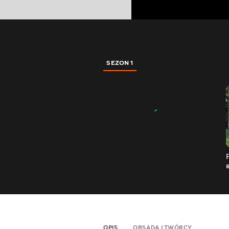
SEZON 1
OPIS
OBSADA I TWÓRCY