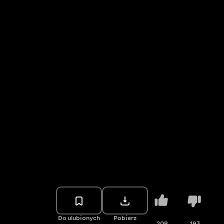
Do ulubionych
Pobierz
208
193