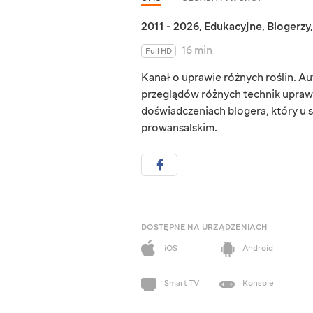
2011 - 2026
,
Edukacyjne
,
Blogerzy
16 min
Full HD
Kanał o uprawie różnych roślin. Au
przeglądów różnych technik upraw 
doświadczeniach blogera, który u s
prowansalskim.
DOSTĘPNE NA URZĄDZENIACH
iOS
Android
Smart TV
Konsole