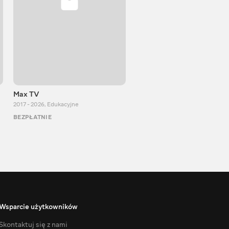
Max TV
Тasty food
2017 - 2026
,
Edukacyjne
2013 - 2025
,
Gotowanie
BEZPŁATNIE
BEZPŁATNIE
Wsparcie użytkowników
Skontaktuj się z nami