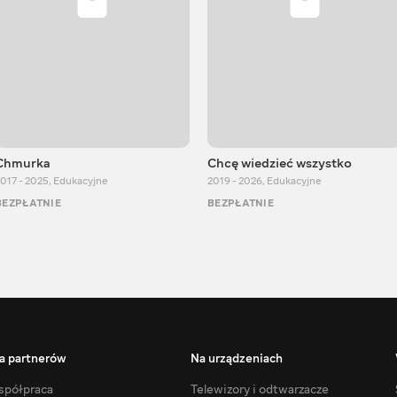
Chmurka
Chcę wiedzieć wszystko
017 - 2025
,
Edukacyjne
2019 - 2026
,
Edukacyjne
BEZPŁATNIE
BEZPŁATNIE
a partnerów
Na urządzeniach
półpraca
Telewizory i odtwarzacze