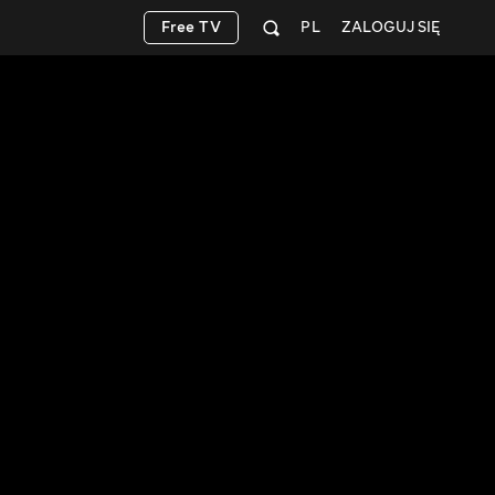
Free TV
PL
ZALOGUJ SIĘ