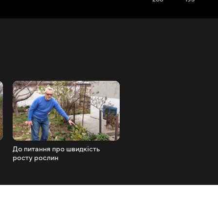
До питання про швидкість
Накльовуються каштани
росту рослин