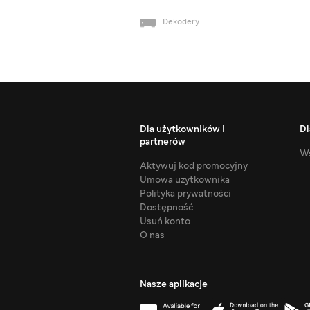
Dekodery
Dla użytkowników i
Dl
partnerów
Ws
Aktywuj kod promocyjny
Umowa użytkownika
Polityka prywatności
Dostępność
Usuń konto
O nas
Nasze aplikacje