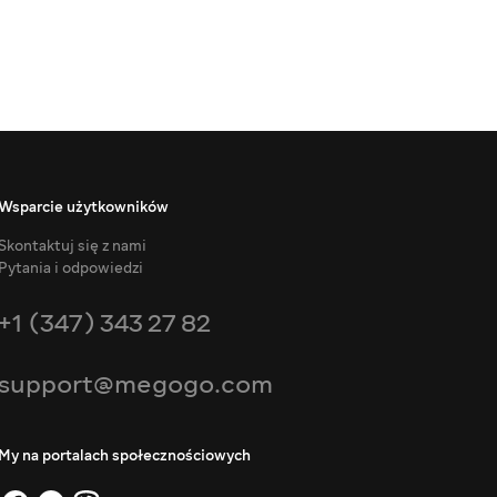
Wsparcie użytkowników
Skontaktuj się z nami
Pytania i odpowiedzi
+1 (347) 343 27 82
support@megogo.com
My na portalach społecznościowych