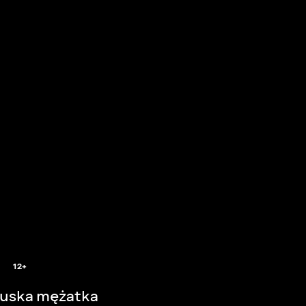
12+
uska mężatka