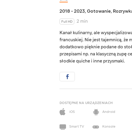
2018 - 2023
,
Gotowanie
,
Rozrywk
2 min
Full HD
Kanał kulinarny, ale wyspecjalizow
francuskiej. Nie jest tajemnicą, że
dodatkowo pięknie podane do stołu.
przepisami np. na klasyczną zupę ce
słodkie quiche i inne przysmaki.
DOSTĘPNE NA URZĄDZENIACH
iOS
Android
Smart TV
Konsole