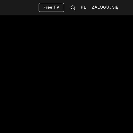
Free TV
PL
ZALOGUJ SIĘ