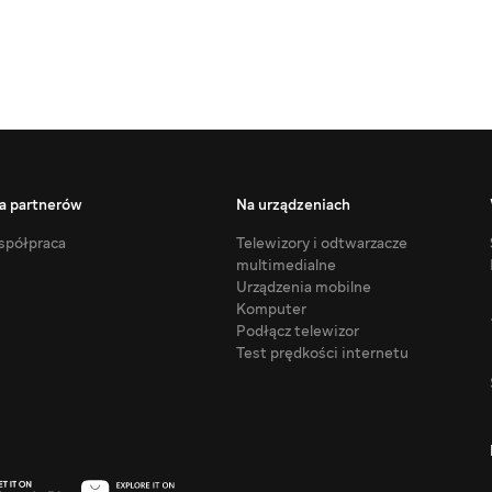
a partnerów
Na urządzeniach
półpraca
Telewizory i odtwarzacze
multimedialne
Urządzenia mobilne
Komputer
Podłącz telewizor
Test prędkości internetu