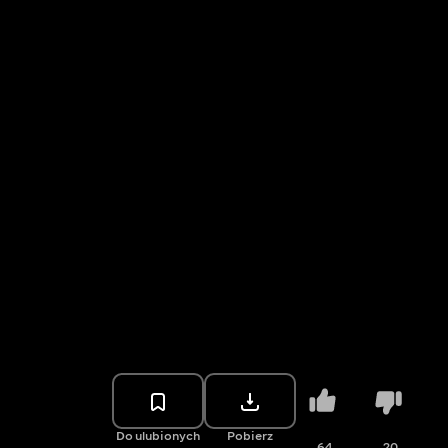
Do ulubionych
Pobierz
64
20