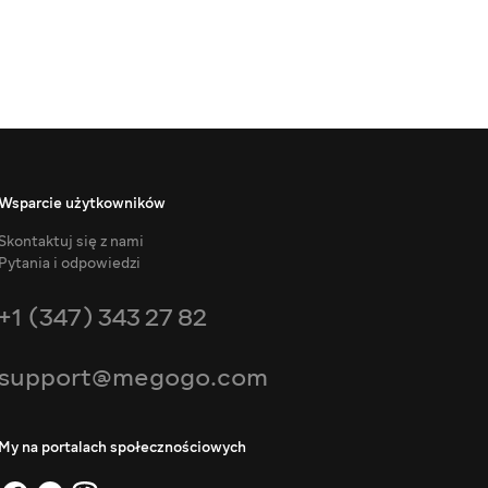
Wsparcie użytkowników
Skontaktuj się z nami
Pytania i odpowiedzi
+1 (347) 343 27 82
support@megogo.com
My na portalach społecznościowych