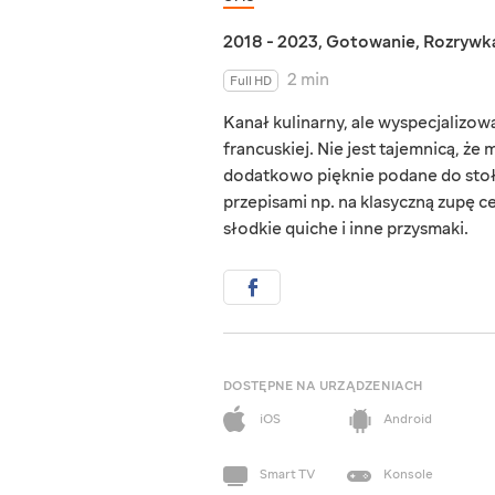
2018 - 2023
,
Gotowanie
,
Rozrywk
2 min
Full HD
Kanał kulinarny, ale wyspecjalizow
francuskiej. Nie jest tajemnicą, że
dodatkowo pięknie podane do stołu.
przepisami np. na klasyczną zupę ce
słodkie quiche i inne przysmaki.
DOSTĘPNE NA URZĄDZENIACH
iOS
Android
Smart TV
Konsole