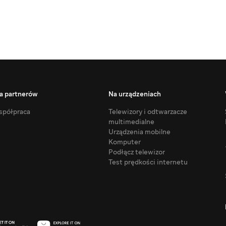
a partnerów
Na urządzeniach
półpraca
Telewizory i odtwarzacze
multimedialne
Urządzenia mobilne
Komputer
Podłącz telewizor
Test prędkości internetu