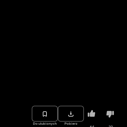
Do ulubionych
Pobierz
64
20