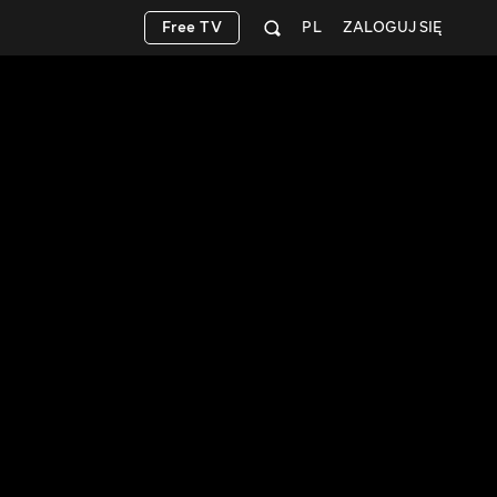
Free TV
PL
ZALOGUJ SIĘ