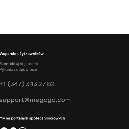
Wsparcie użytkowników
Skontaktuj się z nami
Pytania i odpowiedzi
+1 (347) 343 27 82
support@megogo.com
My na portalach społecznościowych