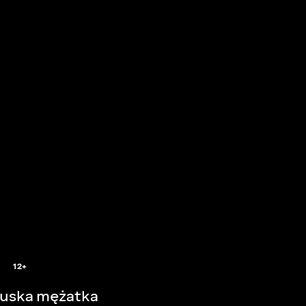
12+
uska mężatka