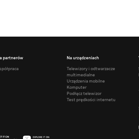
a partnerów
Na urządzeniach
półpraca
Telewizory i odtwarzacze
multimedialne
Urządzenia mobilne
Komputer
Podłącz telewizor
Test prędkości internetu