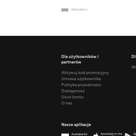
Dekodery
Dla użytkowników i
Dl
partnerów
Ws
Aktywuj kod promocyjny
Umowa użytkownika
Polityka prywatności
Dostępność
Usuń konto
O nas
Nasze aplikacje