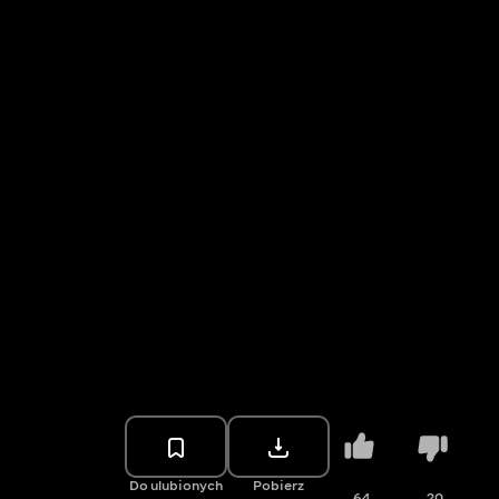
Do ulubionych
Pobierz
64
20