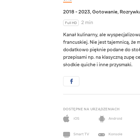
2018 - 2023
,
Gotowanie
,
Rozrywk
2 min
Full HD
Kanał kulinarny, ale wyspecjalizow
francuskiej. Nie jest tajemnicą, że
dodatkowo pięknie podane do stołu.
przepisami np. na klasyczną zupę ce
słodkie quiche i inne przysmaki.
DOSTĘPNE NA URZĄDZENIACH
iOS
Android
Smart TV
Konsole