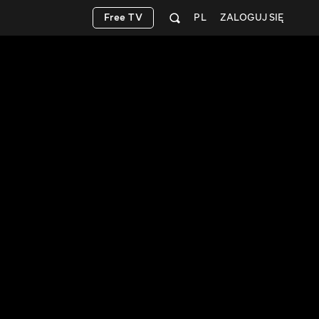
Free TV
PL
ZALOGUJ SIĘ