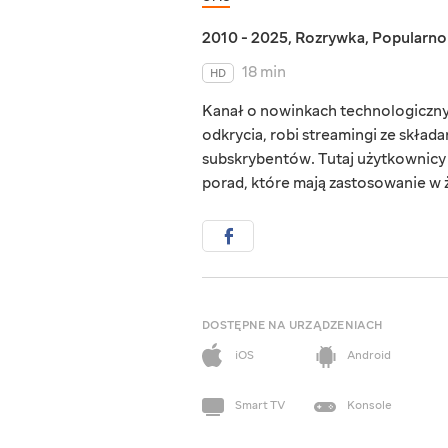
2010 - 2025
,
Rozrywka
,
Popularn
18 min
HD
Kanał o nowinkach technologiczny
odkrycia, robi streamingi ze skła
subskrybentów. Tutaj użytkownicy 
porad, które mają zastosowanie w 
DOSTĘPNE NA URZĄDZENIACH
iOS
Android
Smart TV
Konsole