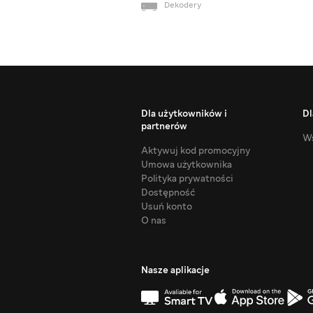
Dekodery
Dla użytkowników i
Dl
partnerów
Ws
Aktywuj kod promocyjny
Umowa użytkownika
Polityka prywatności
Dostępność
Usuń konto
O nas
Nasze aplikacje