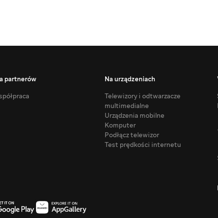
a partnerów
Na urządzeniach
półpraca
Telewizory i odtwarzacze
multimedialne
Urządzenia mobilne
Komputer
Podłącz telewizor
Test prędkości internetu