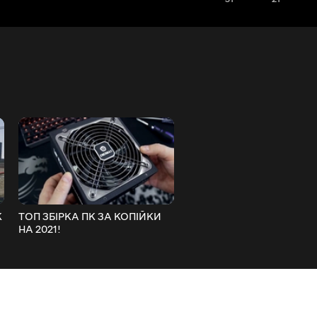
К
ТОП ЗБІРКА ПК ЗА КОПІЙКИ
ЗІБРАЛ МОНСТРА Ryzen 
НА 2021!
5950X! ОХРЕНІВ ВІД
ПОТУЖНОСТІ!