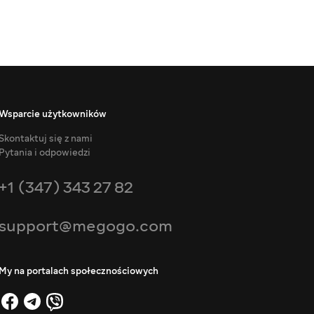
Wsparcie użytkowników
Skontaktuj się z nami
Pytania i odpowiedzi
+1 (347) 343 27 82
support@megogo.com
My na portalach społecznościowych