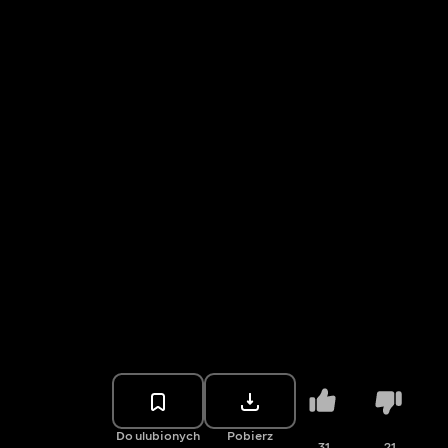
Do ulubionych
Pobierz
31
21