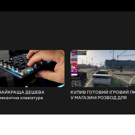
НАЙКРАЩА ДЕШЕВА
КУПИВ ГОТОВИЙ ІГРОВИЙ П
механічна клавіатура
У МАГАЗИНІ РОЗВОД ДЛЯ
ПЕРЕВІРЕНО!
НАЇВНИХ!