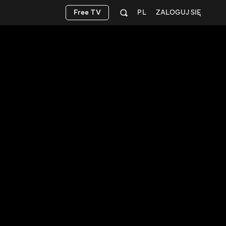
Free TV
PL
ZALOGUJ SIĘ