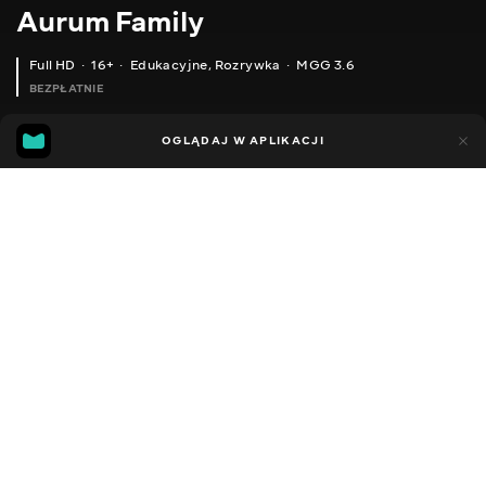
Aurum Family
Full HD
16+
Edukacyjne
,
Rozrywka
MGG 3.6
BEZPŁATNIE
MGG
62
22
OGLĄDAJ W APLIKACJI
3.6
Dodano do ulubionych
UDOSTĘPNIJ
Sezon 1
Facebook
Kopiuj link
ТРЕЙЛЕР AURUM DRIVE
МАЙЖЕ ІДЕАЛЬНИЙ ПЕРШИЙ АВТОМОБІЛЬ!
2019 - 2022
,
Ukraina
Edukacyjne
,
Rozrywka
,
Blogerzy
DŹWIĘK