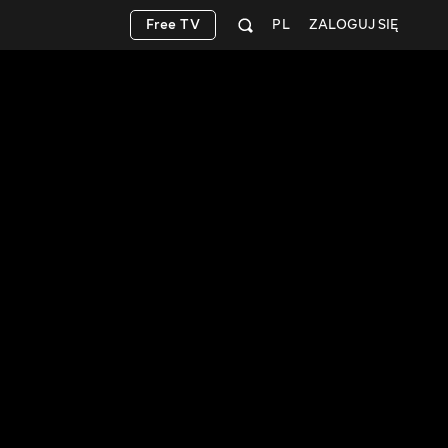
Free TV
PL
ZALOGUJ SIĘ