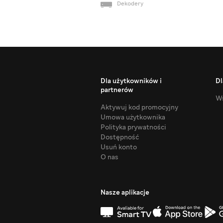
Dekodery
Dla użytkowników i
Dl
partnerów
Ws
Aktywuj kod promocyjny
Umowa użytkownika
Polityka prywatności
Dostępność
Usuń konto
O nas
Nasze aplikacje