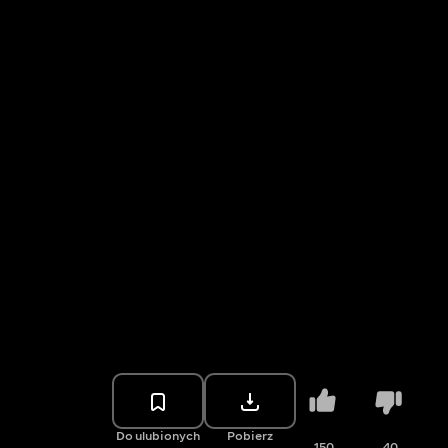
Do ulubionych
Pobierz
150
40