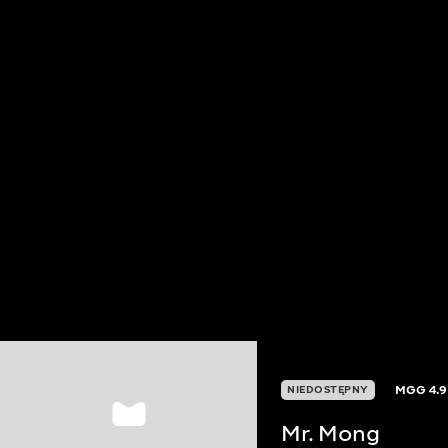
MGG
4.9
NIEDOSTĘPNY
Mr. Mong