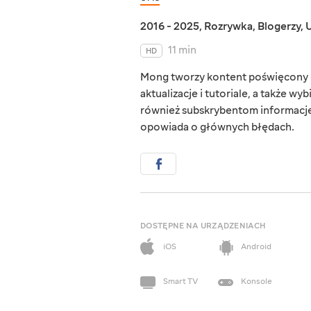
2016 - 2025
,
Rozrywka
,
Blogerzy
,
U
11 min
HD
Mong tworzy kontent poświęcony gr
aktualizacje i tutoriale, a także w
również subskrybentom informacje o
opowiada o głównych błędach.
DOSTĘPNE NA URZĄDZENIACH
iOS
Android
Smart TV
Konsole