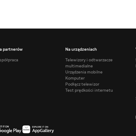
a partnerów
Na urządzeniach
półpraca
Telewizory i odtwarzacze
multimedialne
Urządzenia mobilne
Komputer
Podłącz telewizor
Test prędkości internetu