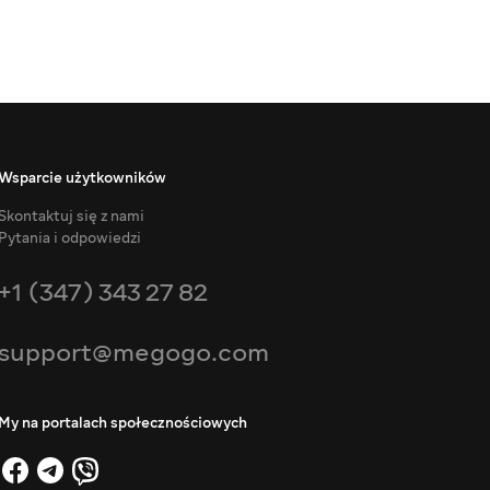
Wsparcie użytkowników
Skontaktuj się z nami
Pytania i odpowiedzi
+1 (347) 343 27 82
support@megogo.com
My na portalach społecznościowych