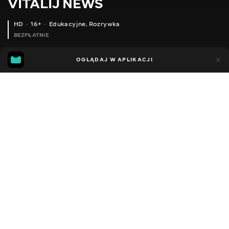
VITALIJ NEWS
HD
16+
Edukacyjne
,
Rozrywka
BEZPŁATNIE
14
12
OGLĄDAJ W APLIKACJI
Dodano do ulubionych
UDOSTĘPNIJ
Sezon 12
Facebook
Kopiuj link
ОБРІЗАННЯ САМШИТУ
ЗАПОБІЖНИКИ ТА РЕЛЕ FORD TRANSIT 1992 - 1995
2012 - 2026
,
Ukraina
Edukacyjne
,
Rozrywka
,
Blogerzy
DŹWIĘK
Rosyjski