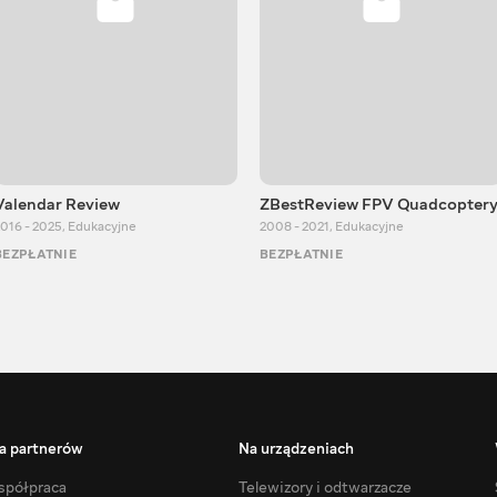
Valendar Review
ZBestReview FPV Quadcopter
016 - 2025
,
Edukacyjne
2008 - 2021
,
Edukacyjne
BEZPŁATNIE
BEZPŁATNIE
a partnerów
Na urządzeniach
półpraca
Telewizory i odtwarzacze