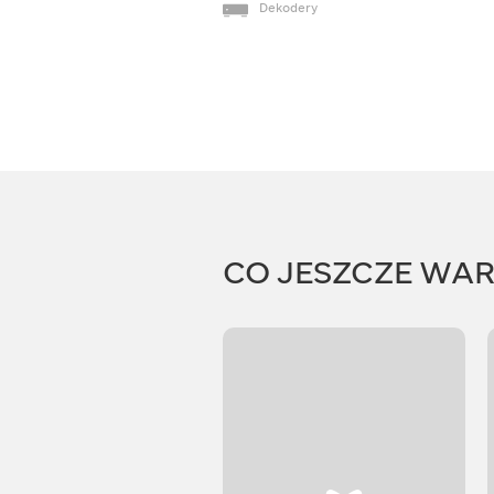
Dekodery
CO JESZCZE WA