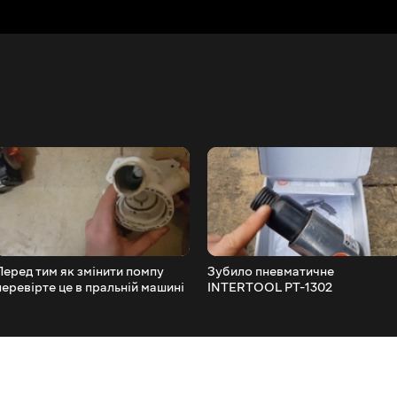
Перед тим як змінити помпу
Зубило пневматичне
перевірте це в пральній машині
INTERTOOL PT-1302