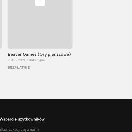
y
Beaver Games (Gry planszowe)
Od Zaika z Chin
2015 - 2021
,
Edukacyjne
2011 - 2025
,
Edukacyjne
BEZPŁATNIE
BEZPŁATNIE
Wsparcie użytkowników
Skontaktuj się z nami