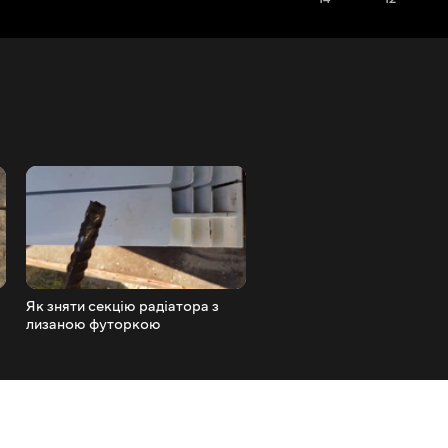
Як зняти секцію радіатора з
Як я скручую вентиль із
лизаною футоркою
газового балона