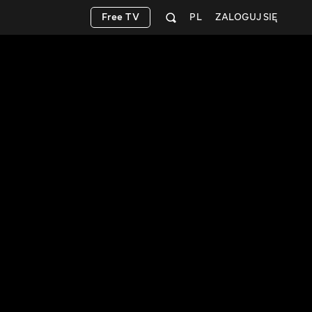
Free TV
PL
ZALOGUJ SIĘ