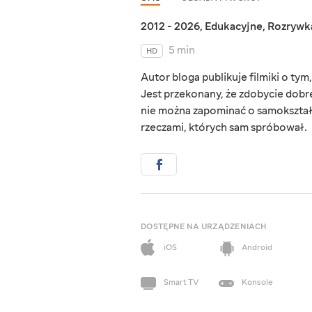
2012 - 2026
,
Edukacyjne
,
Rozrywk
5 min
HD
Autor bloga publikuje filmiki o ty
Jest przekonany, że zdobycie dobre
nie można zapominać o samokształ
rzeczami, których sam spróbował.
DOSTĘPNE NA URZĄDZENIACH
iOS
Android
Smart TV
Konsole