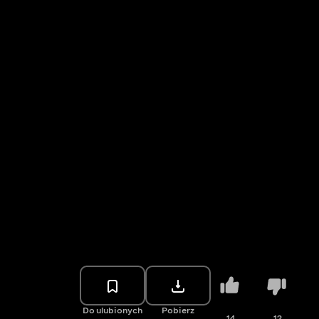
Do ulubionych
Pobierz
14
12