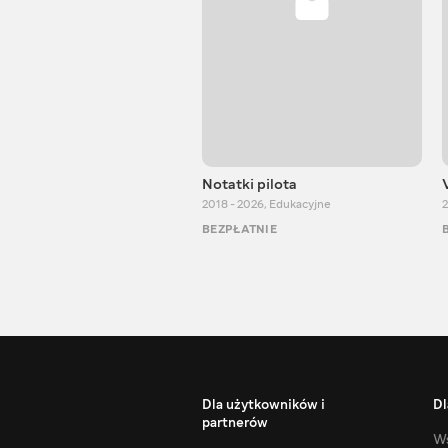
Notatki pilota
2018 - 2026
,
Edukacyjne
2
BEZPŁATNIE
Dla użytkowników i
Dl
partnerów
Ws