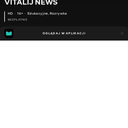
VITALIJ NEWS
HD
16+
Edukacyjne
,
Rozrywka
BEZPŁATNIE
14
12
OGLĄDAJ W APLIKACJI
Dodano do ulubionych
UDOSTĘPNIJ
Sezon 12
Facebook
Kopiuj link
БЛОКУВАННЯ ЕКРАНА ЗАБУВ ПАРОЛЬ СКИДАЄМО НА ЗАВОДСЬКІ УСТАНОВКИ АКУМУЛЯТОР ШВИДКО РОЗРЯДЖАЄТЬСЯ
ГУМА НА ЧЕРІ QQ І ДЕУ МАТІЗ РЕКОМЕНДУЮ
2012 - 2026
,
Ukraina
Edukacyjne
,
Rozrywka
,
Blogerzy
DŹWIĘK
Rosyjski