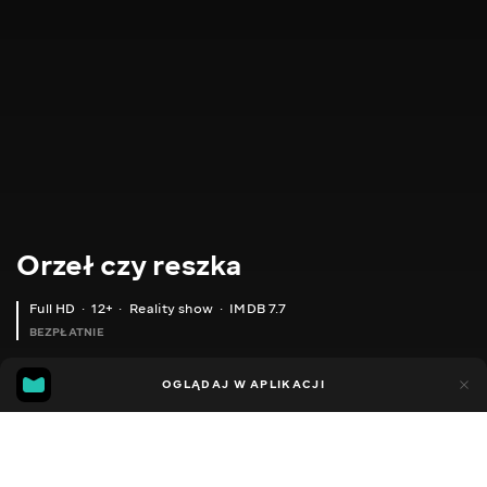
Orzeł czy reszka
Full HD
12+
Reality show
IMDB 7.7
BEZPŁATNIE
IMDB
MGG
3tys.
OGLĄDAJ W APLIKACJI
394
7.7
6.6
Dodano do ulubionych
UDOSTĘPNIJ
Sezon 3
Sezon 6
Shopping. Sezon 1
Sezon morski
Sez