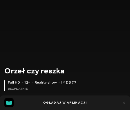
Orzeł czy reszka
Full HD
12+
Reality show
IMDB 7.7
BEZPŁATNIE
IMDB
MGG
3tys.
OGLĄDAJ W APLIKACJI
394
7.7
6.6
Dodano do ulubionych
UDOSTĘPNIJ
Sezon 3
Sezon 6
Shopping. Sezon 1
Sezon morski
Sez