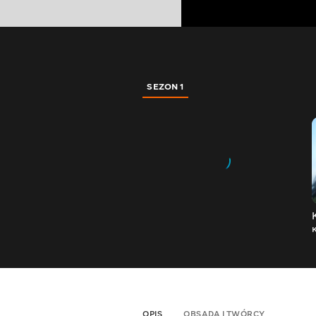
SEZON 1
OPIS
OBSADA I TWÓRCY