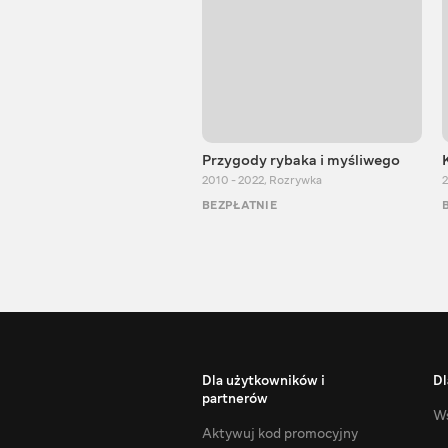
Przygody rybaka i myśliwego
2010 - 2022
,
Rozrywka
2
BEZPŁATNIE
Dla użytkowników i
Dl
partnerów
Ws
Aktywuj kod promocyjny