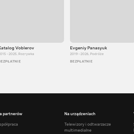
Katalog Voblerov
Evgeniy Panasyuk
015 - 2025
,
Rozrywka
2019 - 2026
,
Podróże
BEZPŁATNIE
BEZPŁATNIE
a partnerów
Na urządzeniach
półpraca
Telewizory i odtwarzacze
multimedialne