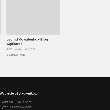
Leonid Kowalenko - Blog
Blog 360
wędkarski
2016 - 2024
,
Podróże
2014 - 2022
,
Rozrywka
BEZPŁATNIE
BEZPŁATNIE
Wsparcie użytkowników
Skontaktuj się z nami
Pytania i odpowiedzi