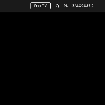
Free TV
PL
ZALOGUJ SIĘ