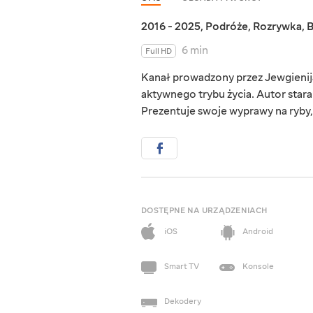
2016 - 2025
,
Podróże
,
Rozrywka
,
B
6 min
Full HD
Kanał prowadzony przez Jewgienija 
aktywnego trybu życia. Autor star
Prezentuje swoje wyprawy na ryby, 
DOSTĘPNE NA URZĄDZENIACH
iOS
Android
Smart TV
Konsole
Dekodery