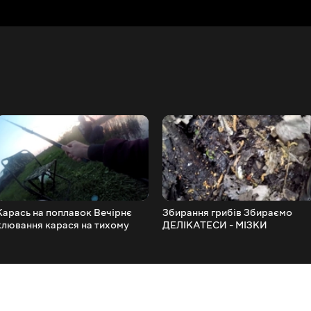
Карась на поплавок Вечірнє
Збирання грибів Збираємо
клювання карася на тихому
ДЕЛІКАТЕСИ - МІЗКИ
озері
(Зморшкова шапочка)