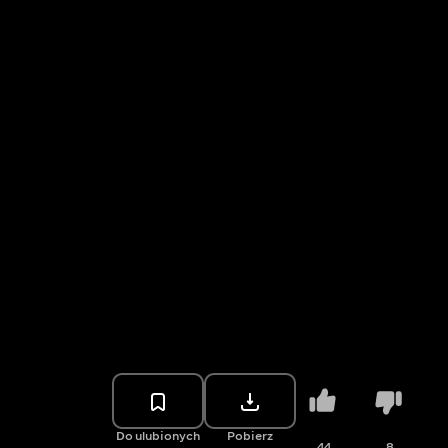
Do ulubionych
Pobierz
44
8