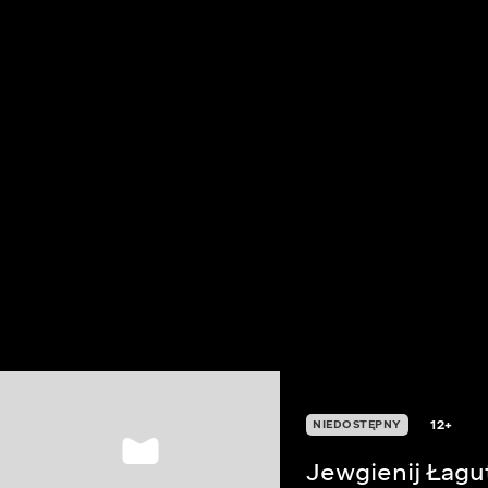
12+
NIEDOSTĘPNY
Jewgienij Łagu