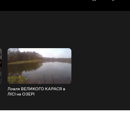
Ловля ВЕЛИКОГО КАРАСЯ в
Ловля ВЕЛИКОЇ плітки на 
ЛІСІ на ОЗЕРІ
Відмінне відкриття сезону
Весняна риболовля